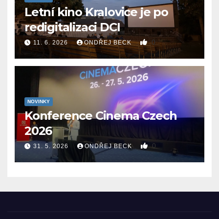
Letní kino Kralovice je po
redigitalizaci DCI
0
11. 6. 2026
ONDŘEJ BECK
NOVINKY
Konference Cinema Czech
2026
0
31. 5. 2026
ONDŘEJ BECK