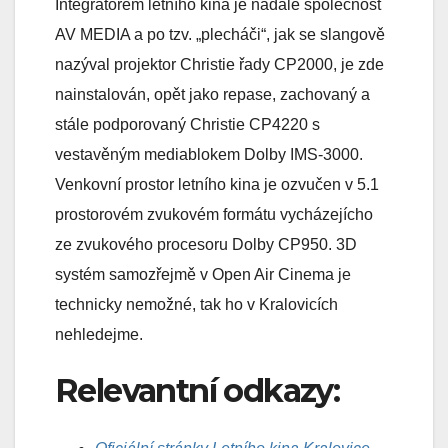
Integrátorem letního kina je nadále společnost
AV MEDIA a po tzv. „plecháči“, jak se slangově
nazýval projektor Christie řady CP2000, je zde
nainstalován, opět jako repase, zachovaný a
stále podporovaný Christie CP4220 s
vestavěným mediablokem Dolby IMS-3000.
Venkovní prostor letního kina je ozvučen v 5.1
prostorovém zvukovém formátu vycházejícho
ze zvukového procesoru Dolby CP950. 3D
systém samozřejmě v Open Air Cinema je
technicky nemožné, tak ho v Kralovicích
nehledejme.
Relevantní odkazy: