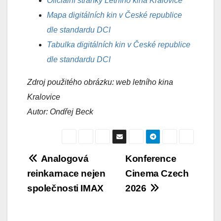
Oficiální stránky Letního kina Kralovice
Mapa digitálních kin v České republice
dle standardu DCI
Tabulka digitálních kin v České republice
dle standardu DCI
Zdroj použitého obrázku: web letního kina
Kralovice
Autor: Ondřej Beck
Navigace
Analogová
Konference
reinkarnace nejen
Cinema Czech
pro
společnosti IMAX
2026
příspěvek