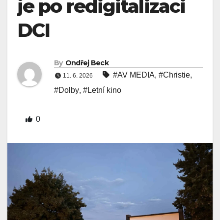
je po redigitalizaci
DCI
By
Ondřej Beck
#AV MEDIA
,
#Christie
,
11. 6. 2026
#Dolby
,
#Letní kino
0