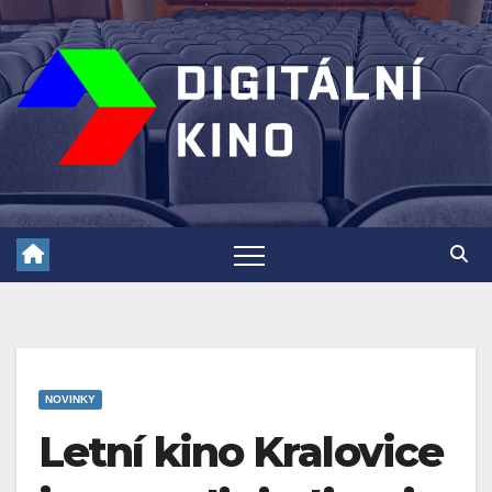
Skip
to
content
NOVINKY
Letní kino Kralovice