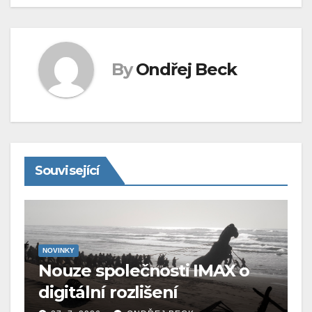
By
Ondřej Beck
Související
NOVINKY
Nouze společnosti IMAX o
digitální rozlišení