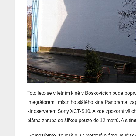
Toto léto se v letním kině v Boskovicích bude popr
integrátorém i místního stálého kina Panorama, za
kinoserverem Sony XCT-S10. A zde zpozorní všichni 
plátna zhruba se šířkou pouze do 12 metrů. A s tí
Samozřejmě, že by šlo 32 metrové plátno usvítit 