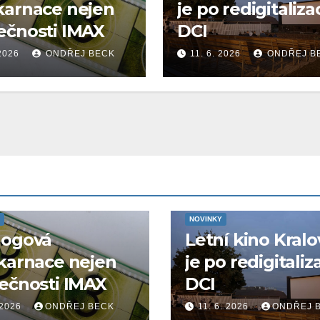
karnace nejen
je po redigitaliza
ečnosti IMAX
DCI
 2026
ONDŘEJ BECK
11. 6. 2026
ONDŘEJ B
NOVINKY
logová
Letní kino Kralo
karnace nejen
je po redigitaliz
ečnosti IMAX
DCI
 2026
ONDŘEJ BECK
11. 6. 2026
ONDŘEJ 