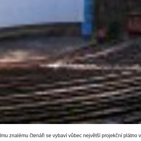
lmu znalému čtenáři se vybaví vůbec největší projekční plátno v