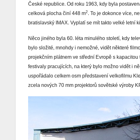
České republice. Od roku 1963, kdy byla postaven
2
celková plocha činí 448 m
. To je dokonce více, n
bratislavský IMAX. Vyplatí se mít takto velké letní 
Něco jiného byla 60. léta minulého století, kdy tel
bylo složité, mnohdy i nemožné, vidět některé filmo
projekčním plátnem ve střední Evropě s kapacitou tř
festivaly pracujících, na který bylo možno vidět i 
uspořádalo celkem osm představení velkofilmu Kleo
zcela nových 70 mm projektorů sovětské výroby 