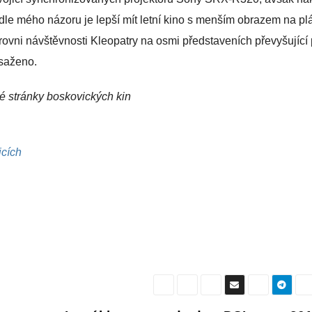
 dle mého názoru je lepší mít letní kino s menším obrazem na pl
rovni návštěvnosti Kleopatry na osmi představeních převyšující
osaženo.
vé stránky boskovických kin
icích