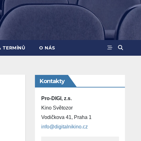
A TERMÍNŮ
O NÁS
Kontakty
Pro-DIGI, z.s.
Kino Světozor
Vodičkova 41, Praha 1
info@digitalnikino.cz