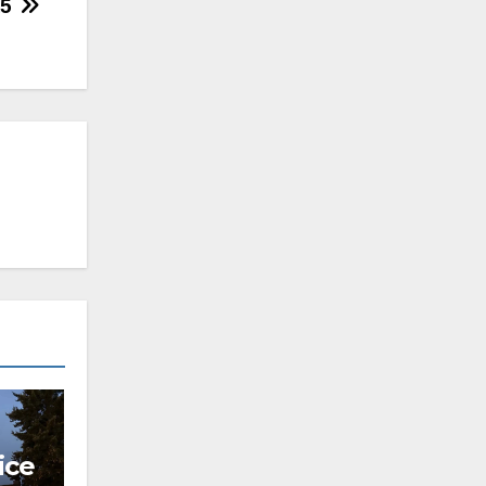
15
ice