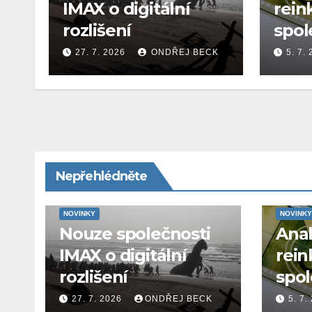
IMAX o digitální
rein
rozlišení
spol
27. 7. 2026
ONDŘEJ BECK
5. 7.
Nepřehlédněte
NOVINKY
NOVINKY
Nouze společnosti
Ana
IMAX o digitální
rein
rozlišení
spol
27. 7. 2026
ONDŘEJ BECK
5. 7.