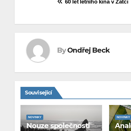
Navigace
60 let letního kina v Žatci
pro
příspěvek
By
Ondřej Beck
Související
NOVINKY
NOVINKY
Nouze společnosti
Ana