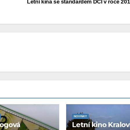
Letní kina se standardem DCI v roce 20
NOVINKY
logová
Letní kino Kralov