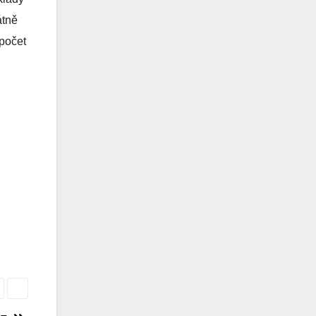
átně
 počet