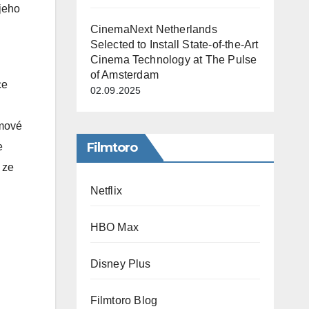
jeho
CinemaNext Netherlands
Selected to Install State-of-the-Art
Cinema Technology at The Pulse
of Amsterdam
ce
02.09.2025
lmové
Filmtoro
e
 ze
Netflix
HBO Max
Disney Plus
Filmtoro Blog