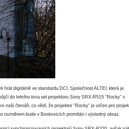
vé hrát digitálně ve standardu DCI. Společnost ALTEI, která je
půjčí do letního kina set projektoru Sony SRX-R515 "Rocky" s
naši čtenáři, co vědí, že projektor "Rocky" je určen pro projek
mto rozměrem bude v Boskovicích promítán i výsledný obraz.
dvojicí synchronizovaných projektorů Sony SRX-R320, avšak ná