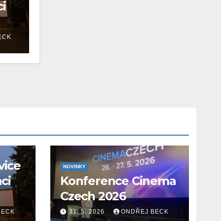
ci
ECK
vice
NOVINKY
aci
Konference Cinema
Czech 2026
BECK
31. 5. 2026
ONDŘEJ BECK