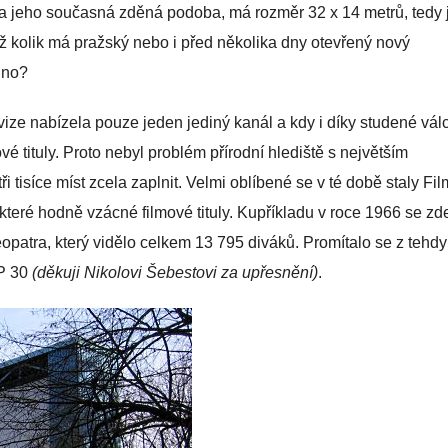
a jeho současná zděná podoba, má rozměr 32 x 14 metrů, tedy 
ež kolik má pražský nebo i před několika dny otevřený nový
kino?
evize nabízela pouze jeden jediný kanál a kdy i díky studené vál
vé tituly. Proto nebyl problém přírodní hlediště s největším
i tisíce míst zcela zaplnit. Velmi oblíbené se v té době staly Fi
některé hodně vzácné filmové tituly. Kupříkladu v roce 1966 se zd
patra, který vidělo celkem 13 795 diváků. Promítalo se z tehdy
KP 30
(děkuji Nikolovi Šebestovi za upřesnění)
.