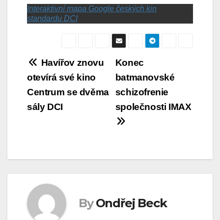
Interaktivní mapa Google českých kin
standardu DCI
Navigace
Havířov znovu
Konec
otevírá své kino
batmanovské
pro
Centrum se dvěma
schizofrenie
příspěvek
sály DCI
společnosti IMAX
By
Ondřej Beck