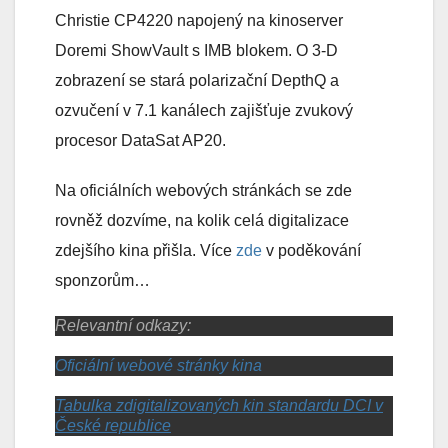
Christie CP4220 napojený na kinoserver
Doremi ShowVault s IMB blokem. O 3-D
zobrazení se stará polarizační DepthQ a
ozvučení v 7.1 kanálech zajišťuje zvukový
procesor DataSat AP20.
Na oficiálních webových stránkách se zde
rovněž dozvíme, na kolik celá digitalizace
zdejšího kina přišla. Více
zde
v poděkování
sponzorům…
Relevantní odkazy:
Oficiální webové stránky kina
Tabulka zdigitalizovaných kin standardu DCI v
České republice