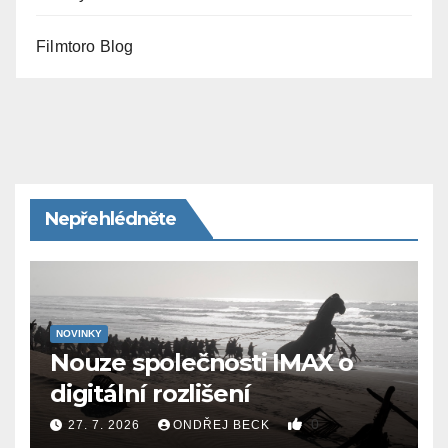
Filmtoro Blog
Nepřehlédněte
NOVINKY
Nouze společnosti IMAX o
digitální rozlišení
0
27. 7. 2026
ONDŘEJ BECK