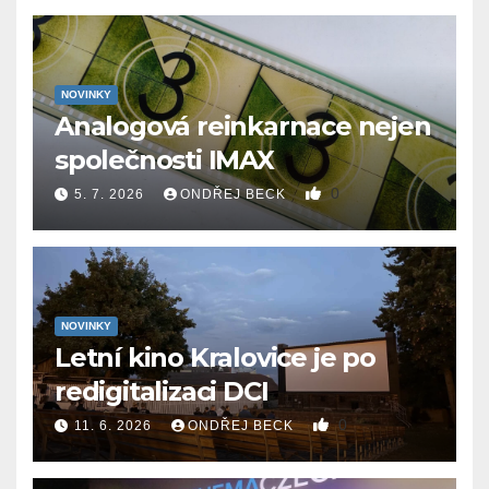
NOVINKY
Analogová reinkarnace nejen
společnosti IMAX
0
5. 7. 2026
ONDŘEJ BECK
NOVINKY
Letní kino Kralovice je po
redigitalizaci DCI
0
11. 6. 2026
ONDŘEJ BECK