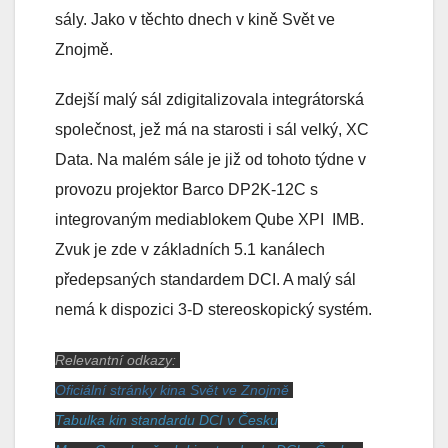
sály. Jako v těchto dnech v kině Svět ve
Znojmě.
Zdejší malý sál zdigitalizovala integrátorská
společnost, jež má na starosti i sál velký, XC
Data. Na malém sále je již od tohoto týdne v
provozu projektor Barco DP2K-12C s
integrovaným mediablokem Qube XPI IMB.
Zvuk je zde v základních 5.1 kanálech
předepsaných standardem DCI. A malý sál
nemá k dispozici 3-D stereoskopický systém.
Relevantní odkazy:
Oficiální stránky kina Svět ve Znojmě
Tabulka kin standardu DCI v Česku