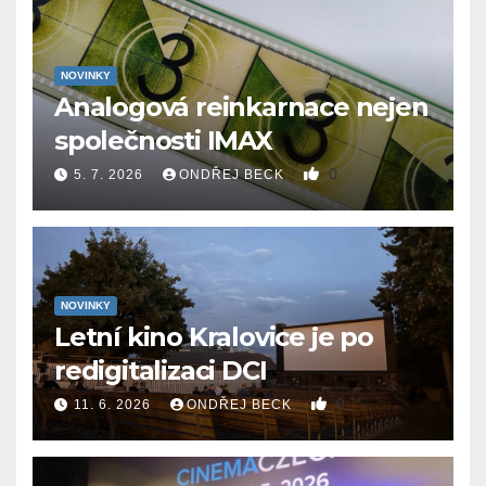
NOVINKY
Analogová reinkarnace nejen
společnosti IMAX
0
5. 7. 2026
ONDŘEJ BECK
NOVINKY
Letní kino Kralovice je po
redigitalizaci DCI
0
11. 6. 2026
ONDŘEJ BECK