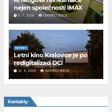
nejen společnosti IMAX
5. 7. 2026
ONDŘEJ BECK
NOVINKY
Letní kino Kralovice je po
redigitalizaci DCI
11. 6. 2026
ONDŘEJ BECK
Kontakty