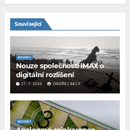
Související
NOVINKY
Nouze společnosti IMAX o
digitální rozlišení
27. 7. 2026
ONDŘEJ BECK
NOVINKY
Analogová reinkarnace