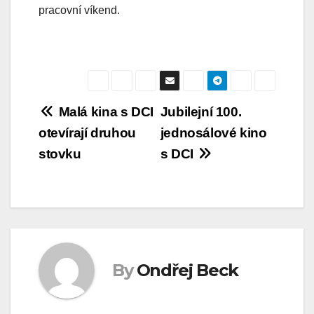
pracovní víkend.
Navigace
Malá kina s DCI
Jubilejní 100.
otevírají druhou
jednosálové kino
pro
stovku
s DCI
příspěvek
By
Ondřej Beck