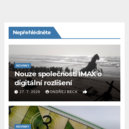
Nepřehlédněte
NOVINKY
Nouze společnosti IMAX o
digitální rozlišení
0
27. 7. 2026
ONDŘEJ BECK
NOVINKY