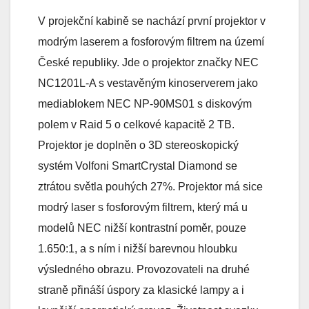
V projekční kabině se nachází první projektor v
modrým laserem a fosforovým filtrem na území
České republiky. Jde o projektor značky NEC
NC1201L-A s vestavěným kinoserverem jako
mediablokem NEC NP-90MS01 s diskovým
polem v Raid 5 o celkové kapacitě 2 TB.
Projektor je doplněn o 3D stereoskopický
systém Volfoni SmartCrystal Diamond se
ztrátou světla pouhých 27%. Projektor má sice
modrý laser s fosforovým filtrem, který má u
modelů NEC nižší kontrastní poměr, pouze
1.650:1, a s ním i nižší barevnou hloubku
výsledného obrazu. Provozovateli na druhé
straně přináší úspory za klasické lampy a i