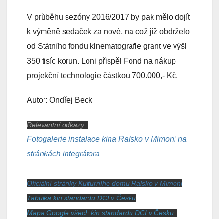
V průběhu sezóny 2016/2017 by pak mělo dojít
k výměně sedaček za nové, na což již obdrželo
od Státního fondu kinematografie grant ve výši
350 tisíc korun. Loni přispěl Fond na nákup
projekční technologie částkou 700.000,- Kč.
Autor: Ondřej Beck
Relevantní odkazy:
Fotogalerie instalace kina Ralsko v Mimoni na
stránkách integrátora
Oficiální stránky Kulturního domu Ralsko v Mimoni
Tabulka kin standardu DCI v Česku
Mapa Google všech kin standardu DCI v Česku