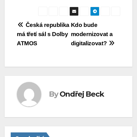
Navigace
Česká republika
Kdo bude
má třetí sál s Dolby
modernizovat a
pro
ATMOS
digitalizovat?
příspěvek
By
Ondřej Beck