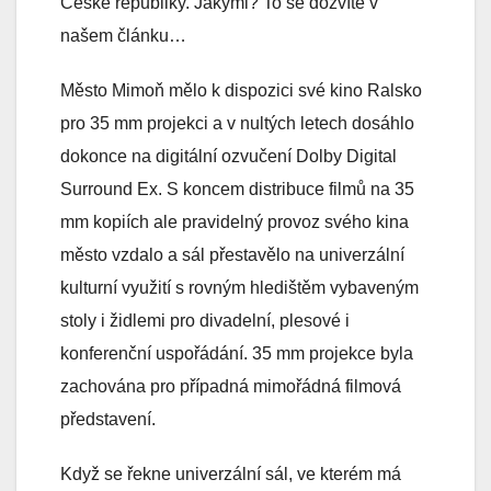
České republiky. Jakými? To se dozvíte v
našem článku…
Město Mimoň mělo k dispozici své kino Ralsko
pro 35 mm projekci a v nultých letech dosáhlo
dokonce na digitální ozvučení Dolby Digital
Surround Ex. S koncem distribuce filmů na 35
mm kopiích ale pravidelný provoz svého kina
město vzdalo a sál přestavělo na univerzální
kulturní využití s rovným hledištěm vybaveným
stoly i židlemi pro divadelní, plesové i
konferenční uspořádání. 35 mm projekce byla
zachována pro případná mimořádná filmová
představení.
Když se řekne univerzální sál, ve kterém má