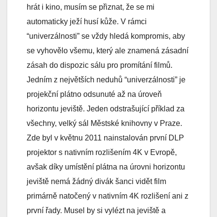
hrát i kino, musím se přiznat, že se mi
automaticky ježí husí kůže. V rámci
“univerzálnosti” se vždy hledá kompromis, aby
se vyhovělo všemu, který ale znamená zásadní
zásah do dispozic sálu pro promítání filmů.
Jedním z největších neduhů “univerzálnosti” je
projekční plátno odsunuté až na úroveň
horizontu jeviště. Jeden odstrašující příklad za
všechny, velký sál Městské knihovny v Praze.
Zde byl v květnu 2011 nainstalován první DLP
projektor s nativním rozlišením 4K v Evropě,
avšak díky umístění plátna na úrovni horizontu
jeviště nemá žádný divák šanci vidět film
primárně natočený v nativním 4K rozlišení ani z
první řady. Musel by si vylézt na jeviště a