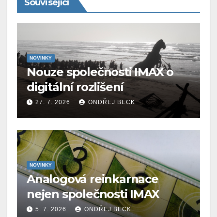
Související
NOVINKY
Nouze společnosti IMAX o
digitální rozlišení
27. 7. 2026
ONDŘEJ BECK
NOVINKY
Analogová reinkarnace
nejen společnosti IMAX
5. 7. 2026
ONDŘEJ BECK