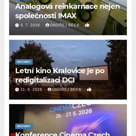
Analogová reinkarnace nejen
společnosti IMAX
0
5. 7. 2026
ONDŘEJ BECK
NOVINKY
Letní kino Kralovice je po
redigitalizaci DCI
0
11. 6. 2026
ONDŘEJ BECK
NOVINKY
Konference Cinema Czech