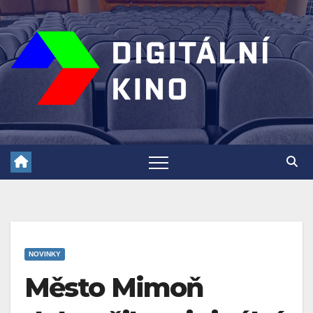
Skip
to
content
NOVINKY
Město Mimoň