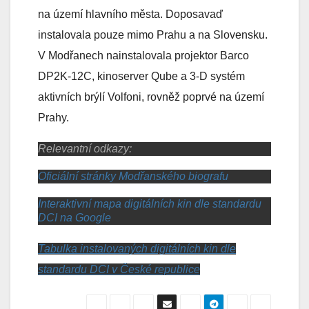
na území hlavního města. Doposavaď
instalovala pouze mimo Prahu a na Slovensku.
V Modřanech nainstalovala projektor Barco
DP2K-12C, kinoserver Qube a 3-D systém
aktivních brýlí Volfoni, rovněž poprvé na území
Prahy.
Relevantní odkazy:
Oficiální stránky Modřanského biografu
Interaktivní mapa digitálních kin dle standardu
DCI na Google
Tabulka instalovaných digitálních kin dle
standardu DCI v České republice