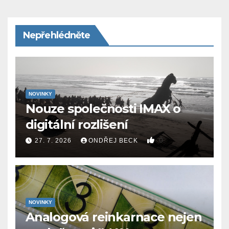
Nepřehlédněte
NOVINKY
Nouze společnosti IMAX o
digitální rozlišení
0
27. 7. 2026
ONDŘEJ BECK
NOVINKY
Analogová reinkarnace nejen