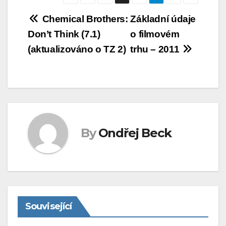
Navigace
Chemical Brothers:
Základní údaje
Don’t Think (7.1)
o filmovém
pro
(aktualizováno o TZ 2)
trhu – 2011
příspěvek
By
Ondřej Beck
Související