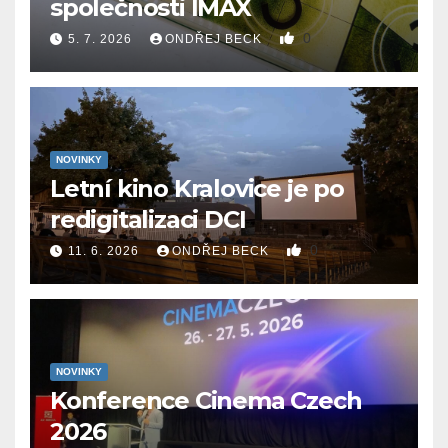
společnosti IMAX
0
5. 7. 2026
ONDŘEJ BECK
NOVINKY
Letní kino Kralovice je po
redigitalizaci DCI
0
11. 6. 2026
ONDŘEJ BECK
NOVINKY
Konference Cinema Czech
2026