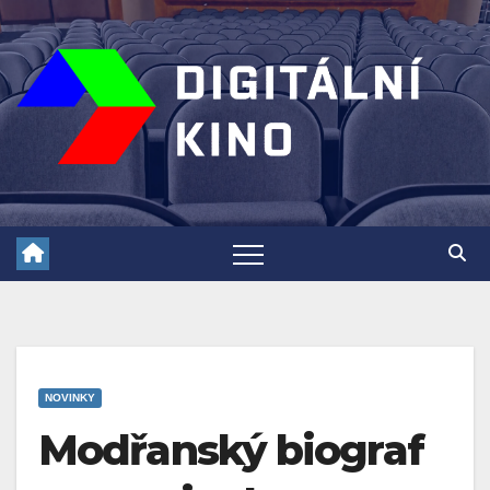
Skip
to
content
NOVINKY
Modřanský biograf