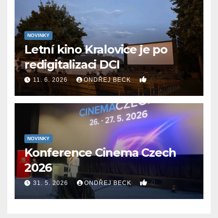
NOVINKY
Letní kino Kralovice je po
redigitalizaci DCI
0
11. 6. 2026
ONDŘEJ BECK
NOVINKY
Konference Cinema Czech
2026
0
31. 5. 2026
ONDŘEJ BECK