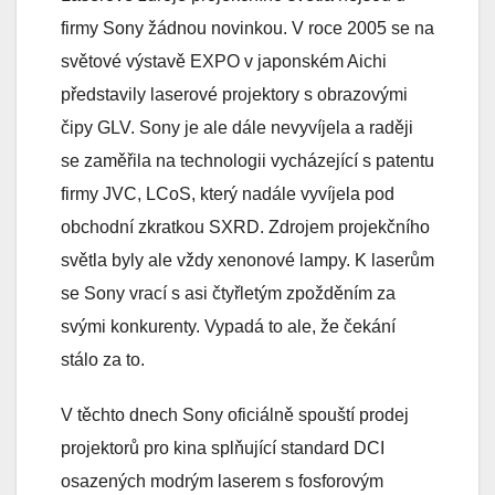
firmy Sony žádnou novinkou. V roce 2005 se na
světové výstavě EXPO v japonském Aichi
představily laserové projektory s obrazovými
čipy GLV. Sony je ale dále nevyvíjela a raději
se zaměřila na technologii vycházející s patentu
firmy JVC, LCoS, který nadále vyvíjela pod
obchodní zkratkou SXRD. Zdrojem projekčního
světla byly ale vždy xenonové lampy. K laserům
se Sony vrací s asi čtyřletým zpožděním za
svými konkurenty. Vypadá to ale, že čekání
stálo za to.
V těchto dnech Sony oficiálně spouští prodej
projektorů pro kina splňující standard DCI
osazených modrým laserem s fosforovým