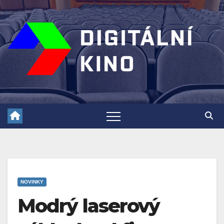
Skip
to
content
NOVINKY
Modrý laserový