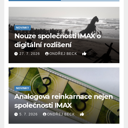
NOVINKY
Nouze společnosti IMAX o
digitální rozlišení
0
27. 7. 2026
ONDŘEJ BECK
NOVINKY
Analogová reinkarnace nejen
společnosti IMAX
0
5. 7. 2026
ONDŘEJ BECK