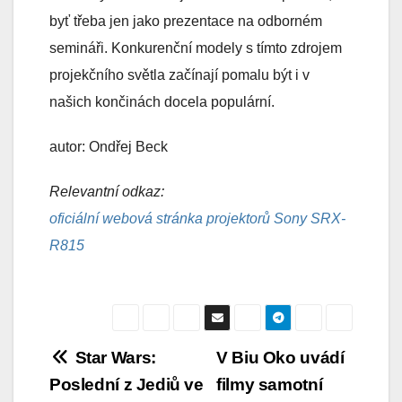
byť třeba jen jako prezentace na odborném
semináři. Konkurenční modely s tímto zdrojem
projekčního světla začínají pomalu být i v
našich končinách docela populární.
autor: Ondřej Beck
Relevantní odkaz:
oficiální webová stránka projektorů Sony SRX-
R815
Navigace
Star Wars:
V Biu Oko uvádí
Poslední z Jediů ve
filmy samotní
pro