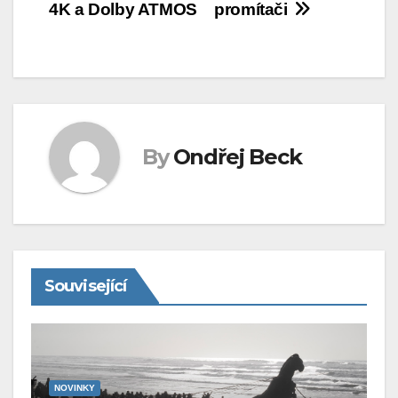
4K a Dolby ATMOS
promítači
příspěvek
By
Ondřej Beck
Související
NOVINKY