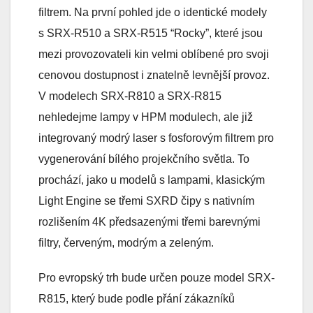
filtrem. Na první pohled jde o identické modely
s SRX-R510 a SRX-R515 “Rocky”, které jsou
mezi provozovateli kin velmi oblíbené pro svoji
cenovou dostupnost i znatelně levnější provoz.
V modelech SRX-R810 a SRX-R815
nehledejme lampy v HPM modulech, ale již
integrovaný modrý laser s fosforovým filtrem pro
vygenerování bílého projekčního světla. To
prochází, jako u modelů s lampami, klasickým
Light Engine se třemi SXRD čipy s nativním
rozlišením 4K předsazenými třemi barevnými
filtry, červeným, modrým a zeleným.
Pro evropský trh bude určen pouze model SRX-
R815, který bude podle přání zákazníků