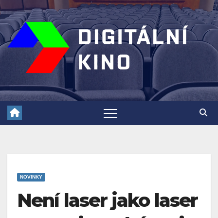
Skip
to
content
NOVINKY
Není laser jako laser