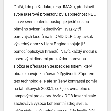
Další, kdo po Kodaku, resp. IMAXu, představil
svoje laserové projektory, byla společnost NEC.
I ta ve svém patentu postupuje ještě cestou
přímého svícení jednotlivými svazky tří
barevných laserů na tři DMD DLP čipy, avšak
výsledný obraz v Light Engine spojuje již
pomocí optických hranolů. Navíc každý modul s
laserovými diodami pro každou barevnou
složku je předsazen despeckles filtrem, který
obraz zbavuje zmiňované třpytivosti. Záporem
této technologie je ale snížený kontrastní poměr
na tabulkových 2000:1, což je srovnatelné s
lampovými projektory. Avšak RGB laser si stále
zachovává vysoce koherentní zdroj světla,
takže stále je výsledný obraz o třídu kvalitnější