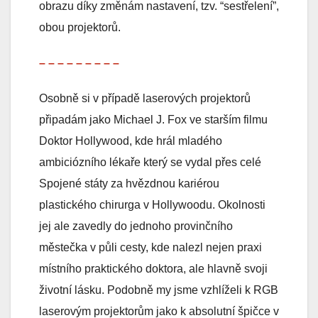
obrazu díky změnám nastavení, tzv. “sestřelení”,
obou projektorů.
– – – – – – – – –
Osobně si v případě laserových projektorů
připadám jako Michael J. Fox ve starším filmu
Doktor Hollywood, kde hrál mladého
ambiciózního lékaře který se vydal přes celé
Spojené státy za hvězdnou kariérou
plastického chirurga v Hollywoodu. Okolnosti
jej ale zavedly do jednoho provinčního
městečka v půli cesty, kde nalezl nejen praxi
místního praktického doktora, ale hlavně svoji
životní lásku. Podobně my jsme vzhlíželi k RGB
laserovým projektorům jako k absolutní špičce v