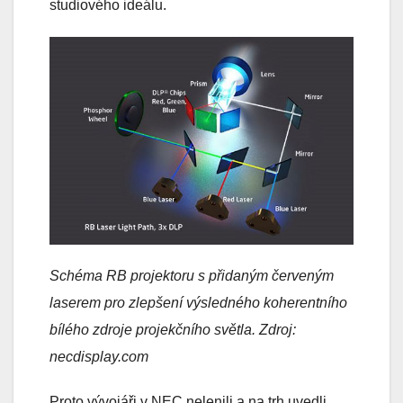
studiového ideálu.
Schéma RB projektoru s přidaným červeným
laserem pro zlepšení výsledného koherentního
bílého zdroje projekčního světla. Zdroj:
necdisplay.com
Proto vývojáři v NEC nelenili a na trh uvedli