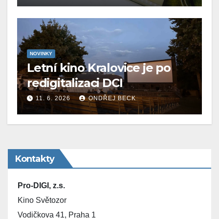
NOVINKY
Letní kino Kralovice je po
redigitalizaci DCI
11. 6. 2026
ONDŘEJ BECK
Kontakty
Pro-DIGI, z.s.
Kino Světozor
Vodičkova 41, Praha 1