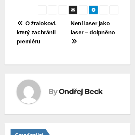
Navigace
O žralokovi,
Není laser jako
který zachránil
laser – dolpněno
pro
premiéru
příspěvek
By
Ondřej Beck