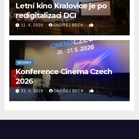
Letní kino Kralovice je po
redigitalizaci DCI
0
11. 6. 2026
ONDŘEJ BECK
NOVINKY
Konference Cinema Czech
2026
0
31. 5. 2026
ONDŘEJ BECK