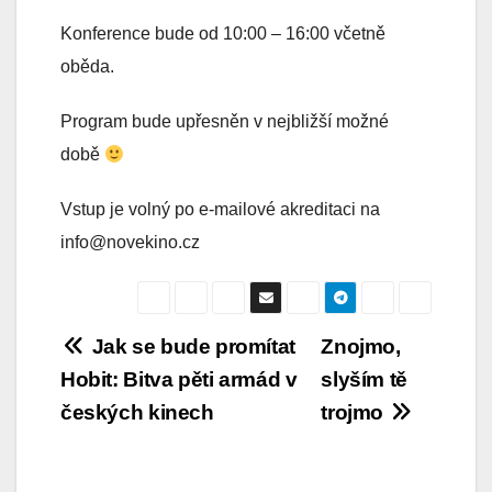
Konference bude od 10:00 – 16:00 včetně
oběda.
Program bude upřesněn v nejbližší možné
době
Vstup je volný po e-mailové akreditaci na
info@novekino.cz
Navigace
Jak se bude promítat
Znojmo,
Hobit: Bitva pěti armád v
slyším tě
pro
českých kinech
trojmo
příspěvek