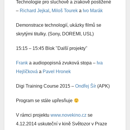
Technologie pro sluchově a zrakově postižené
–
Richard Jejkal
,
Miloš Tourek
a
Ivo Marák
Demonstrace technologií, ukázky filmů se
skrytými titulky. (Sony, DOREMI, USL)
15:15 – 15:45 Blok "Další projekty"
Frank
a audiopopisná zvuková stopa –
Iva
Hejlíčková
a
Pavel Hronek
Digi Training Course 2015 –
Ondřej Šír
(APK)
Program se stále upřesňuje
V rámci projektu
www.novekino.cz
se
4.12.2014 uskuteční v kině Světozor v Praze