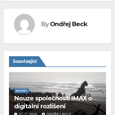
By
Ondřej Beck
Související
NOVINKY
Nouze společnosti IMAX o
digitální rozlišení
27. 7. 2026
ONDŘEJ BECK