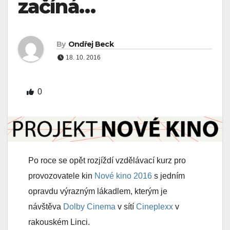
začíná…
By
Ondřej Beck
18. 10. 2016
0
Po roce se opět rozjíždí vzdělávací kurz pro
provozovatele kin
Nové kino 2016
s jedním
opravdu výrazným lákadlem, kterým je
návštěva
Dolby Cinema
v sítí
Cineplexx
v
rakouském Linci.