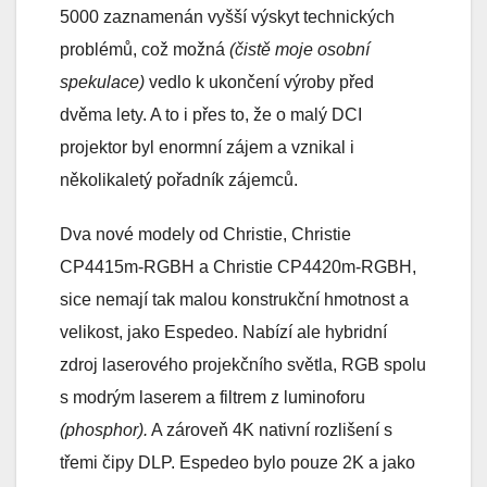
5000 zaznamenán vyšší výskyt technických
problémů, což možná
(čistě moje osobní
spekulace)
vedlo k ukončení výroby před
dvěma lety. A to i přes to, že o malý DCI
projektor byl enormní zájem a vznikal i
několikaletý pořadník zájemců.
Dva nové modely od Christie, Christie
CP4415m-RGBH a Christie CP4420m-RGBH,
sice nemají tak malou konstrukční hmotnost a
velikost, jako Espedeo. Nabízí ale hybridní
zdroj laserového projekčního světla, RGB spolu
s modrým laserem a filtrem z luminoforu
(phosphor).
A zároveň 4K nativní rozlišení s
třemi čipy DLP. Espedeo bylo pouze 2K a jako