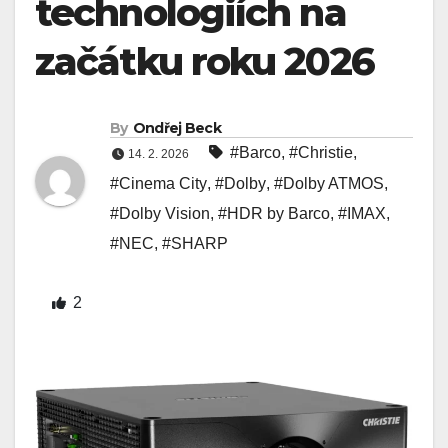
technologiích na
začátku roku 2026
By
Ondřej Beck
#Barco
,
#Christie
,
14. 2. 2026
#Cinema City
,
#Dolby
,
#Dolby ATMOS
,
#Dolby Vision
,
#HDR by Barco
,
#IMAX
,
#NEC
,
#SHARP
2