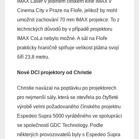
IMAX Laser v jediném českém kině IMAX v
Cinema City v Praze na Floře, jelikož by mohl
umožnit zachování 70 mm IMAX projekce. To z
technických důvodů by v případě projektoru
IMAX CoLa nebylo možné. A sál na Floře
prakticky hraničně splňuje velikost plátna svojí
šíří 23,8 metru.
Nové DCI projektory od Christie
Christie navázal na poptávku po projektorech
pro nejmenší sály, která se otevřela po čtyřleté
výrobě velmi požadovaného čínského projektru
Espedeo Supra 5000 vyráběného ve spolupráci
se společností GDC Technology. Podle
některých provozovatelů byly s Espedeo Supra