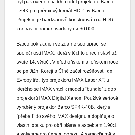
byl pak uveden na trh model projektoru Barco
LS4K pro prémiový formát HDR by Barco.
Projektor je hardwarově konstruován na HDR
kontrastní poměr uváděný na 60.000:1.
Barco pokračuje i ve zdárné spolupráci se
společností IMAX, která v těchto dnech slaví už
svoje 14. výročí. V předloňském a loňském roce
se po Jižní Koreji a Číně začal rozšiřovat i do
Evropy třetí typ projektoru IMAX Laser XT, u
kterého se IMAX vrací k modelu “bundle” z dob
projektorů IMAX Digital Xenon. Používá sériově
vyráběný projektor Barco SP4K-40B, který si
“přebalí” do svého IMAX designu a doplňuje o
vlastní optiku pro obří plátna s aspektem 1,90:1
a software pro úpravu obrazu. A samozřejmě s