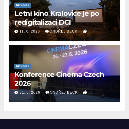
NOVINKY
Letní kino Kralovice je po
redigitalizaci DCI
0
11. 6. 2026
ONDŘEJ BECK
NOVINKY
Konference Cinema Czech
2026
0
31. 5. 2026
ONDŘEJ BECK