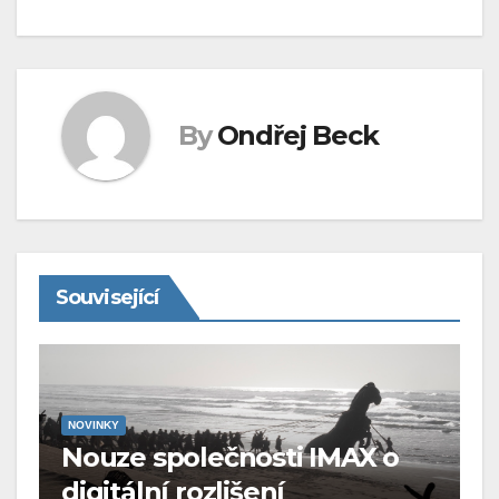
By
Ondřej Beck
Související
NOVINKY
Nouze společnosti IMAX o
digitální rozlišení