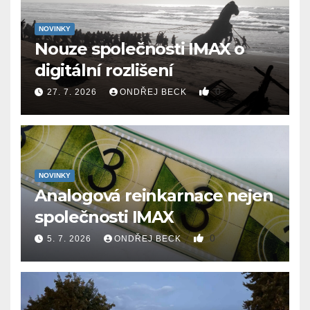
NOVINKY
Nouze společnosti IMAX o
digitální rozlišení
0
27. 7. 2026
ONDŘEJ BECK
NOVINKY
Analogová reinkarnace nejen
společnosti IMAX
0
5. 7. 2026
ONDŘEJ BECK