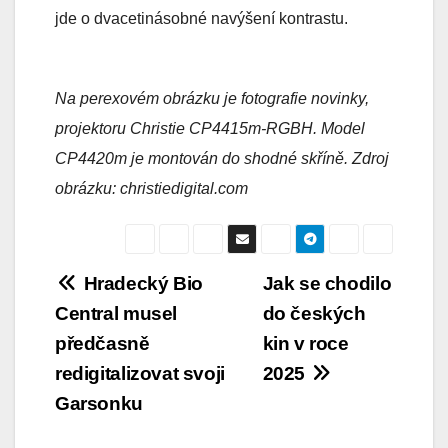
jde o dvacetinásobné navýšení kontrastu.
Na perexovém obrázku je fotografie novinky,
projektoru Christie CP4415m-RGBH. Model
CP4420m je montován do shodné skříně. Zdroj
obrázku: christiedigital.com
Navigace
Hradecký Bio
Jak se chodilo
Central musel
do českých
pro
předčasně
kin v roce
příspěvek
redigitalizovat svoji
2025
Garsonku