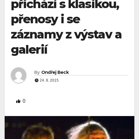
přichází s klasikou,
přenosy i se
záznamy z výstav a
galerií
By
Ondřej Beck
24. 8. 2015
0