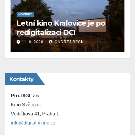
NOVINKY
Letní kino Kralovice je po
redigitalizaci DCI
11. 6. 2026
ONDŘEJ BECK
Kontakty
Pro-DIGI, z.s.
Kino Světozor
Vodičkova 41, Praha 1
info@digitalnikino.cz