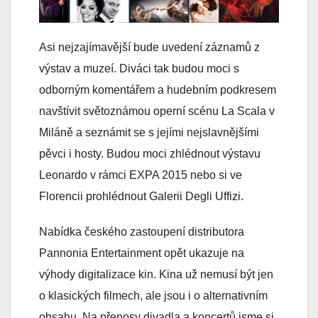
Asi nejzajímavější bude uvedení záznamů z
výstav a muzeí. Diváci tak budou moci s
odborným komentářem a hudebním podkresem
navštívit světoznámou operní scénu La Scala v
Miláně a seznámit se s jejími nejslavnějšími
pěvci i hosty. Budou moci zhlédnout výstavu
Leonardo v rámci EXPA 2015 nebo si ve
Florencii prohlédnout Galerii Degli Uffizi.
Nabídka českého zastoupení distributora
Pannonia Entertainment opět ukazuje na
výhody digitalizace kin. Kina už nemusí být jen
o klasických filmech, ale jsou i o alternativním
obsahu. Na přenosy divadla a koncertů jsme si