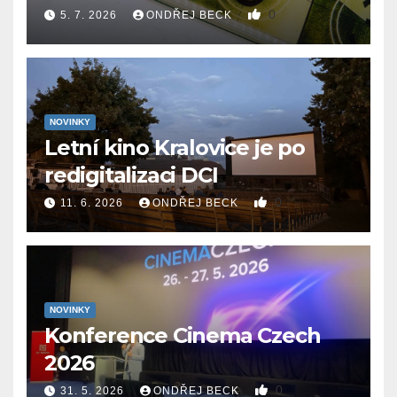
0
5. 7. 2026
ONDŘEJ BECK
NOVINKY
Letní kino Kralovice je po
redigitalizaci DCI
0
11. 6. 2026
ONDŘEJ BECK
NOVINKY
Konference Cinema Czech
2026
0
31. 5. 2026
ONDŘEJ BECK