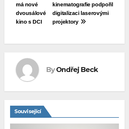
má nové
kinematografie podpořil
pro
dvousálové
digitalizaci laserovými
příspěvek
kino s DCI
projektory
By
Ondřej Beck
Související