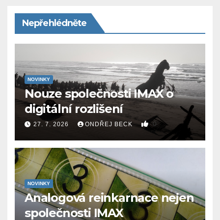
Nepřehlédněte
NOVINKY
Nouze společnosti IMAX o
digitální rozlišení
0
27. 7. 2026
ONDŘEJ BECK
NOVINKY
Analogová reinkarnace nejen
společnosti IMAX