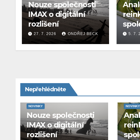
Nouze společnosti
Ana
IMAX o digitální
rein
rozlišení
spol
27. 7. 2026
ONDŘEJ BECK
5. 7.
Nepřehlédněte
NOVINKY
NOVINKY
Nouze společnosti
Ana
IMAX o digitální
rein
rozlišení
spol