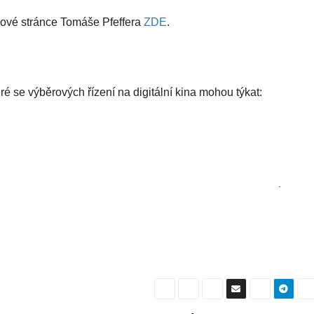
bové stránce Tomáše Pfeffera
ZDE
.
é se výběrových řízení na digitální kina mohou týkat:
ě vůle zadavatele; musí být splněn některý zákonný důvod.
t současně subdodavatelem, jehož prostřednictvím jiný dodavatel v tomtéž
lifikovaného“ subdodavatele v nabídce jiného dodavatele je přípustná
.
m sdělí rovněž informaci o nabídkové ceně.