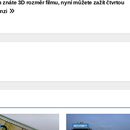
 znáte 3D rozměr filmu, nyní můžete zažít čtvrtou
nzi
NOVINKY