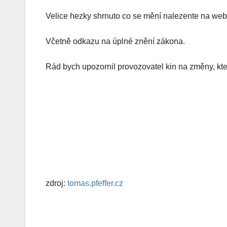
Velice hezky shrnuto co se mění nalezente na we
Včetně odkazu na úplné znění zákona.
Rád bych upozornil provozovatel kin na změny, kter
Zjednodušené podlimitní řízení nelze zrušit pouze na základ
Dodavatel, který podal nabídku v zadávacím řízení, nesmí bý
zadávacím řízení prokazuje kvalifikaci. Účast v pozici „nekva
Při otevírání obálek s nabídkami komise přítomným uchazečů
zdroj:
tomas.pfeffer.cz