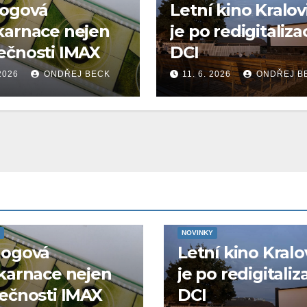
logová
Letní kino Kralov
karnace nejen
je po redigitaliza
ečnosti IMAX
DCI
 2026
ONDŘEJ BECK
11. 6. 2026
ONDŘEJ B
NOVINKY
logová
Letní kino Kralo
karnace nejen
je po redigitaliz
ečnosti IMAX
DCI