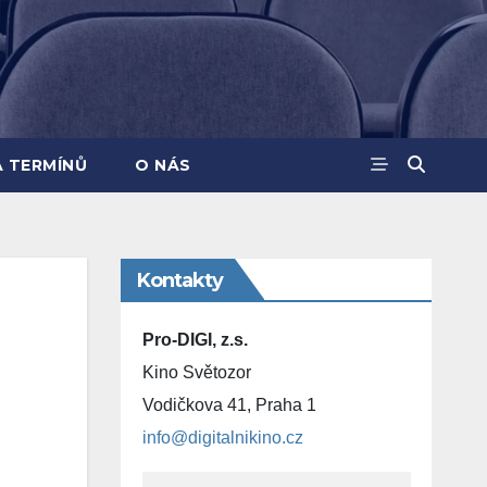
A TERMÍNŮ
O NÁS
Kontakty
Pro-DIGI, z.s.
Kino Světozor
Vodičkova 41, Praha 1
info@digitalnikino.cz