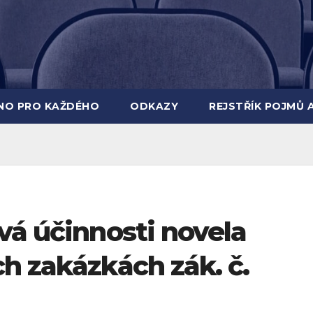
INO PRO KAŽDÉHO
ODKAZY
REJSTŘÍK POJMŮ 
vá účinnosti novela
h zakázkách zák. č.