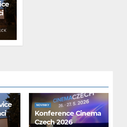
ice
ci
ECK
vice
NOVINKY
aci
Konference Cinema
Czech 2026