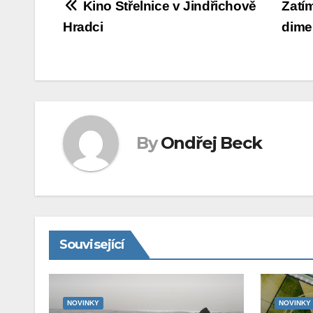
Navigace
Kino Střelnice v Jindřichově
Zatím
Hradci
dime
pro
příspěvek
By
Ondřej Beck
Související
NOVINKY
NOVINKY