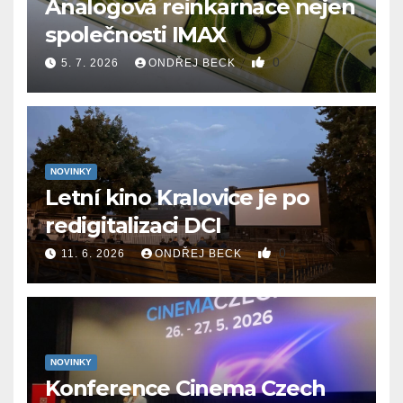
Analogová reinkarnace nejen
společnosti IMAX
0
5. 7. 2026
ONDŘEJ BECK
NOVINKY
Letní kino Kralovice je po
redigitalizaci DCI
0
11. 6. 2026
ONDŘEJ BECK
NOVINKY
Konference Cinema Czech