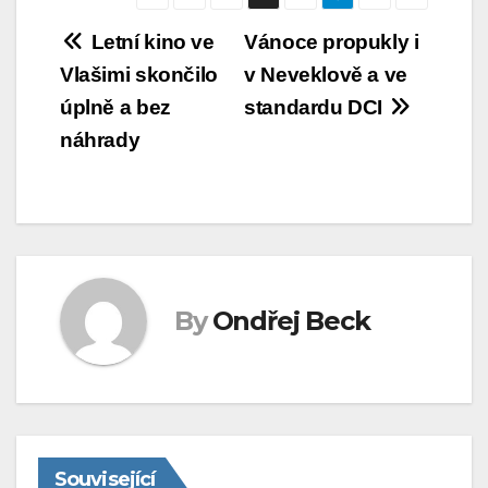
Navigace
Letní kino ve
Vánoce propukly i
Vlašimi skončilo
v Neveklově a ve
pro
úplně a bez
standardu DCI
příspěvek
náhrady
By
Ondřej Beck
Související