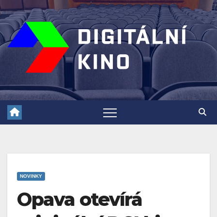
Skip
to
content
NOVINKY
Opava otevírá