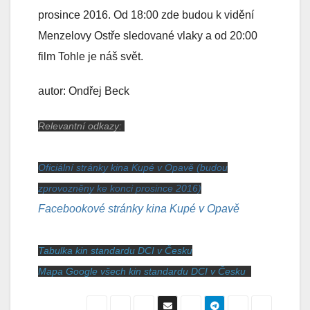
prosince 2016. Od 18:00 zde budou k vidění
Menzelovy Ostře sledované vlaky a od 20:00
film Tohle je náš svět.
autor: Ondřej Beck
Relevantní odkazy:
Oficiální stránky kina Kupé v Opavě (budou
zprovozněny ke konci prosince 2016)
Facebookové stránky kina Kupé v Opavě
Tabulka kin standardu DCI v Česku
Mapa Google všech kin standardu DCI v Česku