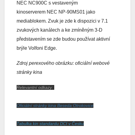
NEC NC900C s vestaveným
kinoserverem NEC NP-90MS01 jako
mediablokem. Zvuk je zde k dispozici v 7.1
zvukových kanálech a ke zmíněným 3-D
představením se zde budou používat aktivní
brýle Volfoni Edge.
Zdroj perexového obrázku: oficiální webové
stránky kina
Relevantní odkazy:
Oficiální stránky kina Beseda Otrokovice
Tabulka kin standardu DCI v Česku