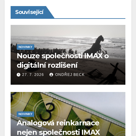
Související
NOVINKY
Nouze společnosti IMAX o
digitální rozlišení
27. 7. 2026
ONDŘEJ BECK
NOVINKY
Analogová reinkarnace
nejen společnosti IMAX