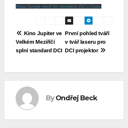
Mapa Google všech kin standardu DCI v Česku
Navigace
Kino Jupiter ve
První pohled tváří
Velkém Meziříčí
v tvář laseru pro
pro
splní standard DCI
DCI projektor
příspěvek
By
Ondřej Beck