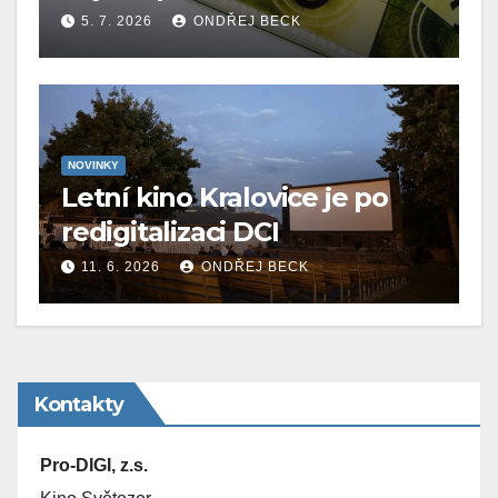
5. 7. 2026
ONDŘEJ BECK
NOVINKY
Letní kino Kralovice je po
redigitalizaci DCI
11. 6. 2026
ONDŘEJ BECK
Kontakty
Pro-DIGI, z.s.