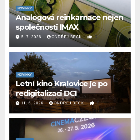
NOVINKY
Analogová reinkarnace nejen
společnosti IMAX
0
5. 7. 2026
ONDŘEJ BECK
NOVINKY
Letní kino Kralovice je po
redigitalizaci DCI
0
11. 6. 2026
ONDŘEJ BECK