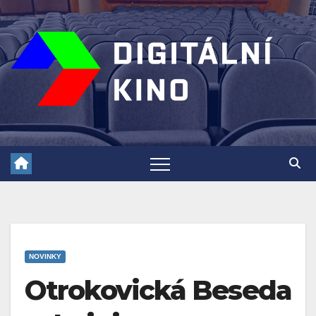
Skip
to
content
NOVINKY
Otrokovická Beseda