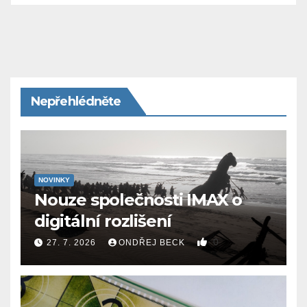
Nepřehlédněte
NOVINKY
Nouze společnosti IMAX o
digitální rozlišení
0
27. 7. 2026
ONDŘEJ BECK