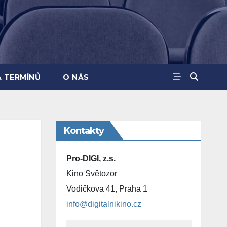
A TERMÍNŮ
O NÁS
Kontakty
Pro-DIGI, z.s.
Kino Světozor
Vodičkova 41, Praha 1
info@digitalnikino.cz