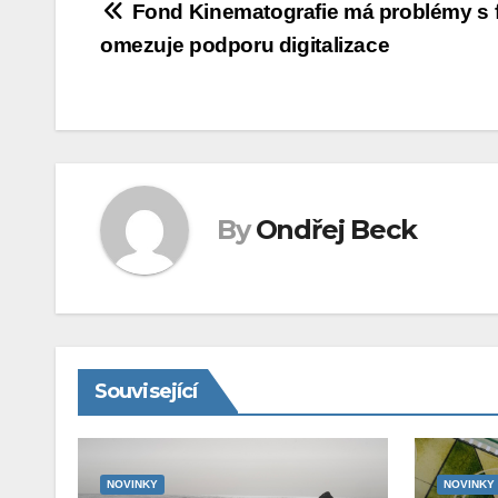
Navigace
Fond Kinematografie má problémy s 
omezuje podporu digitalizace
pro
příspěvek
By
Ondřej Beck
Související
NOVINKY
NOVINKY