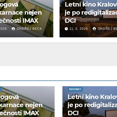
logová
Letní kino Kralov
karnace nejen
je po redigitaliza
ečnosti IMAX
DCI
 2026
ONDŘEJ BECK
11. 6. 2026
ONDŘEJ B
NOVINKY
logová
Letní kino Kralo
karnace nejen
je po redigitaliz
ečnosti IMAX
DCI