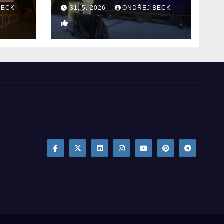
BECK
31. 5. 2026
ONDŘEJ BECK
0