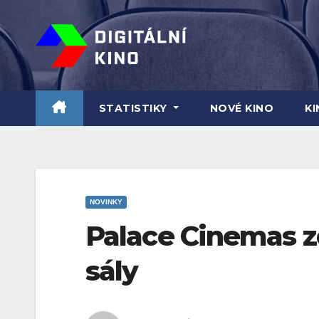
Skip
to
content
STATISTIKY
NOVÉ KINO
K
NOVINKY
Palace Cinemas zd
sály