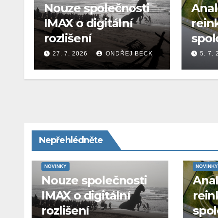
Nouze společnosti
Ana
IMAX o digitální
rein
rozlišení
spol
27. 7. 2026
ONDŘEJ BECK
5. 7.
Nepřehlédněte
NOVINKY
NOVINKY
Nouze společnosti
Ana
IMAX o digitální
rein
rozlišení
spol