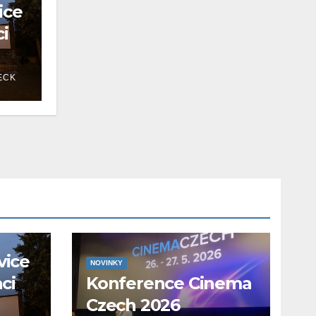
ice
ci
ECK
vice
NOVINKY
aci
Konference Cinema
Czech 2026