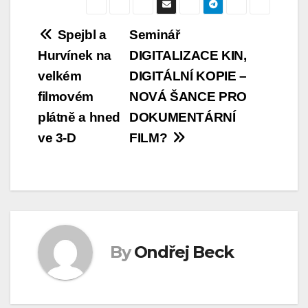
Navigace
Spejbl a
Seminář
Hurvínek na
DIGITALIZACE KIN,
pro
velkém
DIGITÁLNÍ KOPIE –
příspěvek
filmovém
NOVÁ ŠANCE PRO
plátně a hned
DOKUMENTÁRNÍ
ve 3-D
FILM?
By
Ondřej Beck