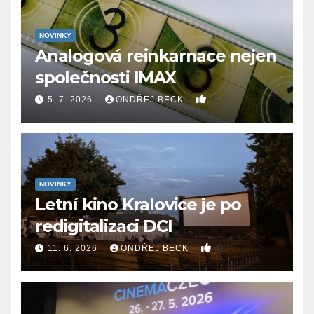
NOVINKY
Analogová reinkarnace nejen
společnosti IMAX
0
5. 7. 2026
ONDŘEJ BECK
NOVINKY
Letní kino Kralovice je po
redigitalizaci DCI
0
11. 6. 2026
ONDŘEJ BECK