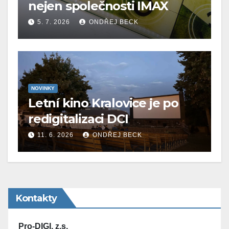
nejen společnosti IMAX
5. 7. 2026
ONDŘEJ BECK
NOVINKY
Letní kino Kralovice je po
redigitalizaci DCI
11. 6. 2026
ONDŘEJ BECK
Kontakty
Pro-DIGI, z.s.