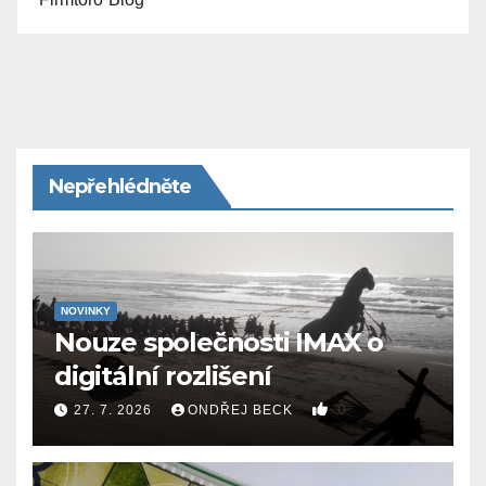
Nepřehlédněte
NOVINKY
Nouze společnosti IMAX o
digitální rozlišení
0
27. 7. 2026
ONDŘEJ BECK