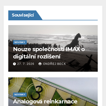
Související
NOVINKY
Nouze společnosti IMAX o
digitální rozlišení
27. 7. 2026
ONDŘEJ BECK
NOVINKY
Analogová reinkarnace