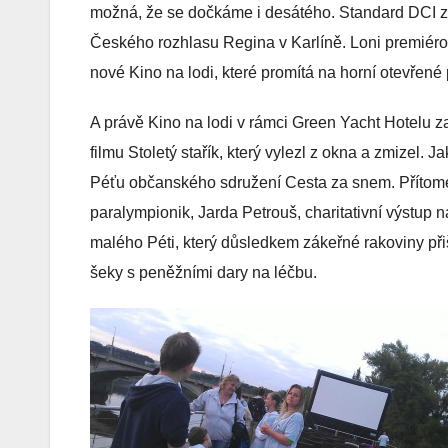
možná, že se dočkáme i desátého. Standard DCI z ni
Českého rozhlasu Regina v Karlíně. Loni premiéro
nové Kino na lodi, které promítá na horní otevřen
A právě Kino na lodi v rámci Green Yacht Hotelu 
filmu Stoletý stařík, který vylezl z okna a zmizel.
Péťu občanského sdružení Cesta za snem. Přítomen
paralympionik, Jarda Petrouš, charitativní výstup n
malého Péti, který důsledkem zákeřné rakoviny při
šeky s peněžními dary na léčbu.