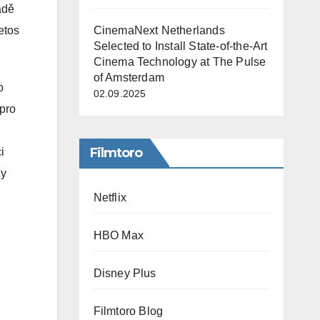
adě
CinemaNext Netherlands
etos
Selected to Install State-of-the-Art
Cinema Technology at The Pulse
of Amsterdam
o
02.09.2025
 pro
Filmtoro
i
ny
Netflix
HBO Max
Disney Plus
Filmtoro Blog