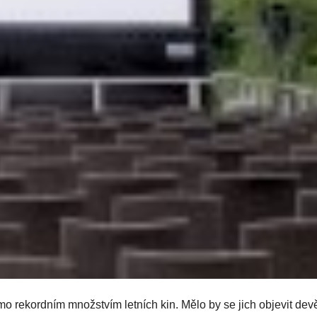
o rekordním množstvím letních kin. Mělo by se jich objevit devě