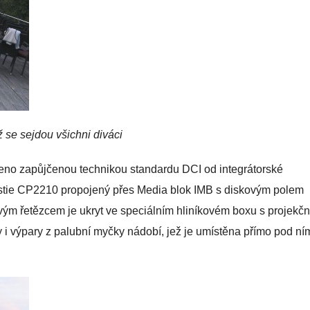
 se sejdou všichni diváci
veno zapůjčenou technikou standardu DCI od integrátorské
ristie CP2210 propojený přes Media blok IMB s diskovým polem
vým řetězcem je ukryt ve speciálním hliníkovém boxu s projekč
y i výpary z palubní myčky nádobí, jež je umístěna přímo pod ní