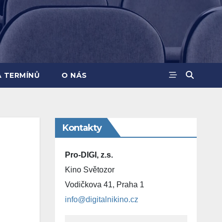
A TERMÍNŮ
O NÁS
Kontakty
Pro-DIGI, z.s.
Kino Světozor
Vodičkova 41, Praha 1
info@digitalnikino.cz