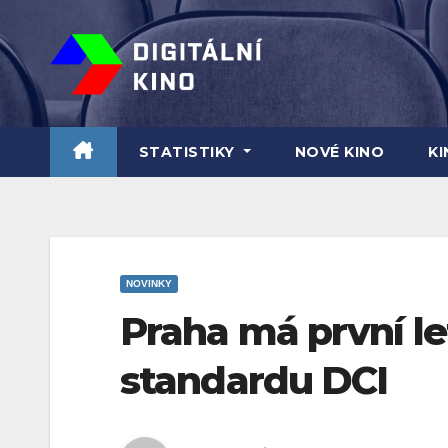
Skip
to
content
STATISTIKY
NOVÉ KINO
K
NOVINKY
Praha má první let
standardu DCI