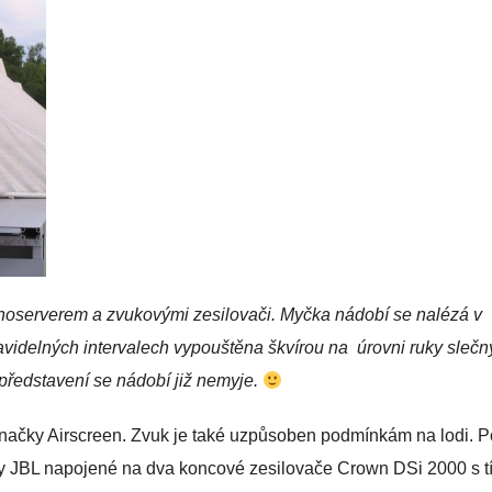
inoserverem a zvukovými zesilovači. Myčka nádobí se nalézá v
avidelných intervalech vypouštěna škvírou na úrovni ruky slečn
představení se nádobí již nemyje.
 značky Airscreen. Zvuk je také uzpůsoben podmínkám na lodi. 
ry JBL napojené na dva koncové zesilovače Crown DSi 2000 s t