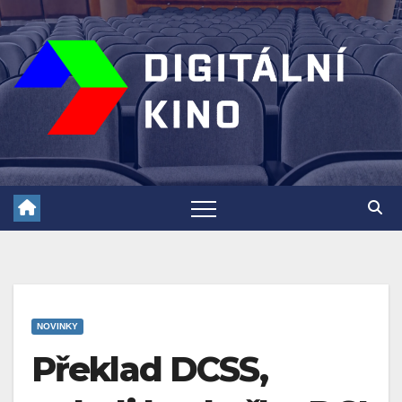
Skip
to
content
NOVINKY
Překlad DCSS,