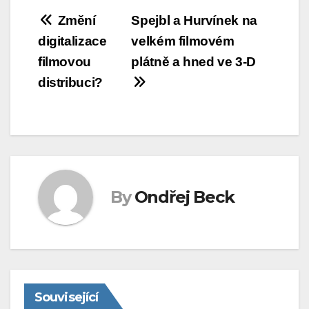
Navigace
Změní
Spejbl a Hurvínek na
digitalizace
velkém filmovém
pro
filmovou
plátně a hned ve 3-D
příspěvek
distribuci?
By
Ondřej Beck
Související