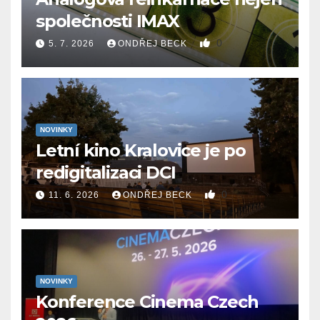
společnosti IMAX
0
5. 7. 2026
ONDŘEJ BECK
NOVINKY
Letní kino Kralovice je po
redigitalizaci DCI
0
11. 6. 2026
ONDŘEJ BECK
NOVINKY
Konference Cinema Czech