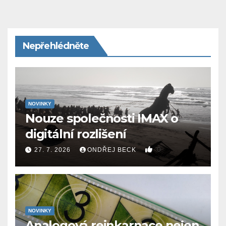
Nepřehlédněte
NOVINKY
Nouze společnosti IMAX o
digitální rozlišení
0
27. 7. 2026
ONDŘEJ BECK
NOVINKY
Analogová reinkarnace nejen