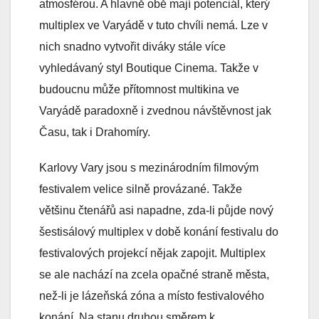
atmosférou. A hlavně obě mají potenciál, který
multiplex ve Varyádě v tuto chvíli nemá. Lze v
nich snadno vytvořit diváky stále více
vyhledávaný styl Boutique Cinema. Takže v
budoucnu může přítomnost multikina ve
Varyádě paradoxně i zvednou návštěvnost jak
Času, tak i Drahomíry.
Karlovy Vary jsou s mezinárodním filmovým
festivalem velice silně provázané. Takže
většinu čtenářů asi napadne, zda-li půjde nový
šestisálový multiplex v době konání festivalu do
festivalových projekcí nějak zapojit. Multiplex
se ale nachází na zcela opačné straně města,
než-li je lázeňská zóna a místo festivalového
konání. Na stanu druhou směrem k