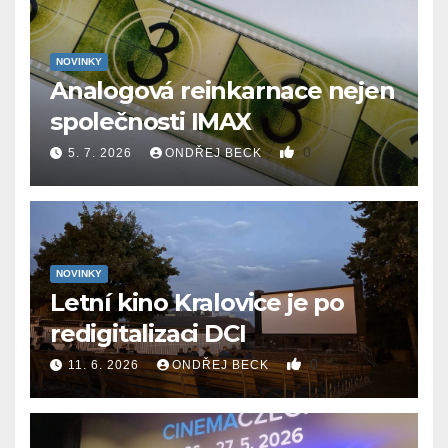
NOVINKY
Analogová reinkarnace nejen
společnosti IMAX
0
5. 7. 2026
ONDŘEJ BECK
NOVINKY
Letní kino Kralovice je po
redigitalizaci DCI
0
11. 6. 2026
ONDŘEJ BECK