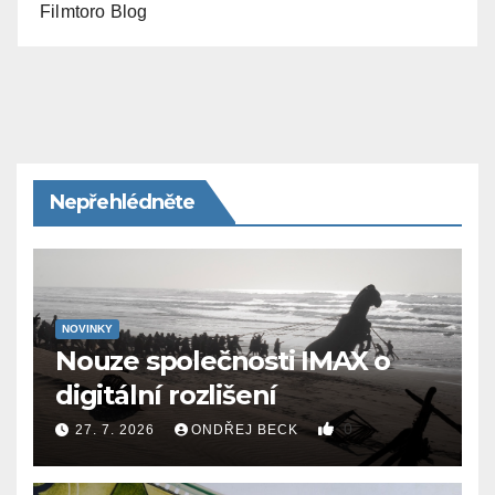
Filmtoro Blog
Nepřehlédněte
NOVINKY
Nouze společnosti IMAX o
digitální rozlišení
0
27. 7. 2026
ONDŘEJ BECK