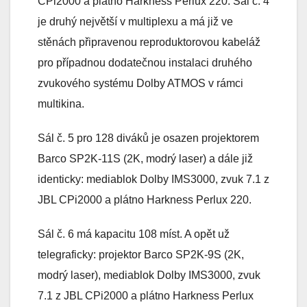
CPi2000 a plátno Harkness Perlux 220. Sál č. 4
je druhý největší v multiplexu a má již ve
stěnách připravenou reproduktorovou kabeláž
pro případnou dodatečnou instalaci druhého
zvukového systému Dolby ATMOS v rámci
multikina.
Sál č. 5 pro 128 diváků je osazen projektorem
Barco SP2K-11S (2K, modrý laser) a dále již
identicky: mediablok Dolby IMS3000, zvuk 7.1 z
JBL CPi2000 a plátno Harkness Perlux 220.
Sál č. 6 má kapacitu 108 míst. A opět už
telegraficky: projektor Barco SP2K-9S (2K,
modrý laser), mediablok Dolby IMS3000, zvuk
7.1 z JBL CPi2000 a plátno Harkness Perlux