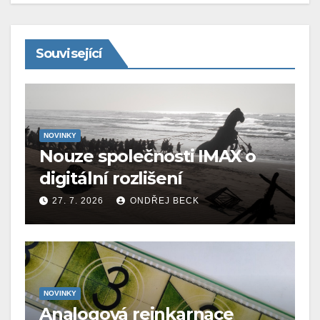
Související
NOVINKY
Nouze společnosti IMAX o
digitální rozlišení
27. 7. 2026
ONDŘEJ BECK
NOVINKY
Analogová reinkarnace