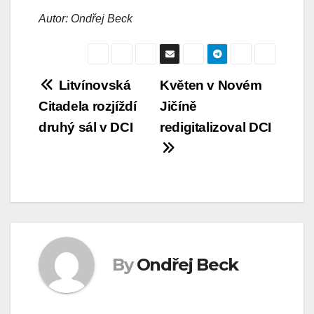
Autor: Ondřej Beck
Navigace
Litvínovská
Květen v Novém
Citadela rozjíždí
Jičíně
pro
druhý sál v DCI
redigitalizoval DCI
příspěvek
By
Ondřej Beck