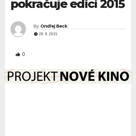
pokračuje edicí 2015
By
Ondřej Beck
28. 9. 2015
0
Projekt Nové kino pokračuje, tentokrát edicí 2015.
Nastěhujeme se na podzim a zimu do kin převážně na
ostravsku :-). Změnou proti ročníku 2014 bude u vybraných
témat (sociální sítě, marketing, rekonstrukce) přizvání
zajímavých externích lektorů.