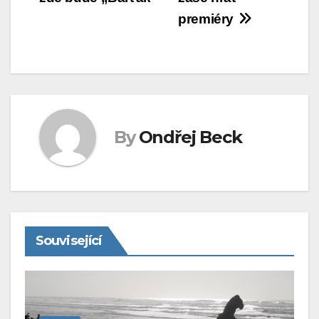
příspěvek
premiéry
By
Ondřej Beck
Související