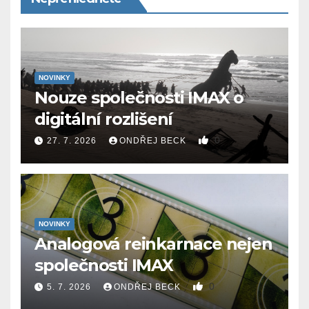
NOVINKY
Nouze společnosti IMAX o
digitální rozlišení
0
27. 7. 2026
ONDŘEJ BECK
NOVINKY
Analogová reinkarnace nejen
společnosti IMAX
0
5. 7. 2026
ONDŘEJ BECK