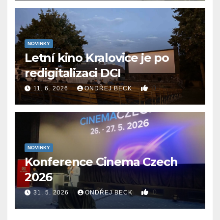
NOVINKY
Letní kino Kralovice je po
redigitalizaci DCI
0
11. 6. 2026
ONDŘEJ BECK
NOVINKY
Konference Cinema Czech
2026
0
31. 5. 2026
ONDŘEJ BECK