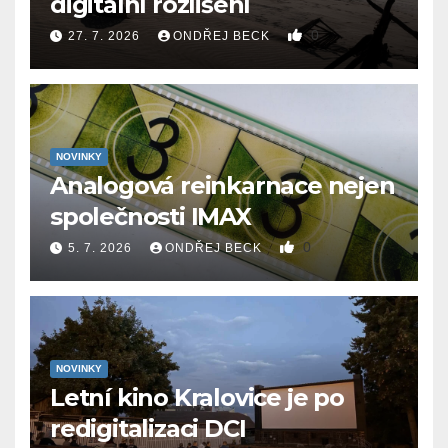
digitální rozlišení
0
27. 7. 2026
ONDŘEJ BECK
NOVINKY
Analogová reinkarnace nejen
společnosti IMAX
0
5. 7. 2026
ONDŘEJ BECK
NOVINKY
Letní kino Kralovice je po
redigitalizaci DCI