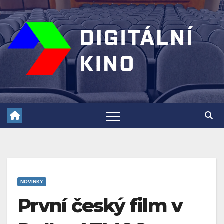
Skip
to
content
NOVINKY
První český film v