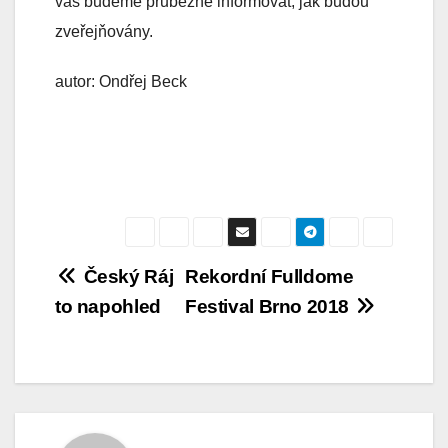
vás budeme průběžně informovat, jak budou
zveřejňovány.
autor: Ondřej Beck
Navigace
Český Ráj
Rekordní Fulldome
to napohled
Festival Brno 2018
pro
příspěvek