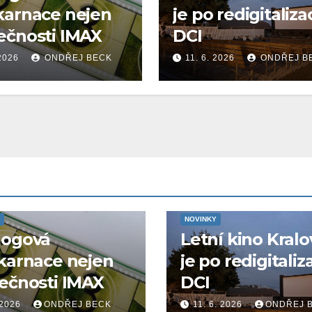
karnace nejen
je po redigitaliza
ečnosti IMAX
DCI
 2026
ONDŘEJ BECK
11. 6. 2026
ONDŘEJ B
NOVINKY
logová
Letní kino Kralo
karnace nejen
je po redigitaliz
ečnosti IMAX
DCI
 2026
ONDŘEJ BECK
11. 6. 2026
ONDŘEJ 