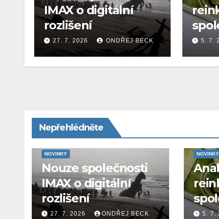
IMAX o digitální
rein
rozlišení
spol
27. 7. 2026
ONDŘEJ BECK
5. 7.
Nepřehlédněte
NOVINKY
NOVINKY
Nouze společnosti
Ana
IMAX o digitální
rein
rozlišení
spol
27. 7. 2026
ONDŘEJ BECK
5. 7.