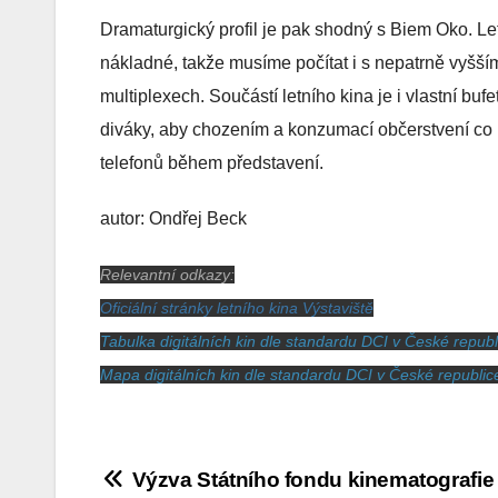
Dramaturgický profil je pak shodný s Biem Oko. Letn
nákladné, takže musíme počítat i s nepatrně vyšším
multiplexech. Součástí letního kina je i vlastní b
diváky, aby chozením a konzumací občerstvení co ne
telefonů během představení.
autor: Ondřej Beck
Relevantní odkazy:
Oficiální stránky letního kina Výstaviště
Tabulka digitálních kin dle standardu DCI v České republ
Mapa digitálních kin dle standardu DCI v České republic
Navigace
Výzva Státního fondu kinematografie