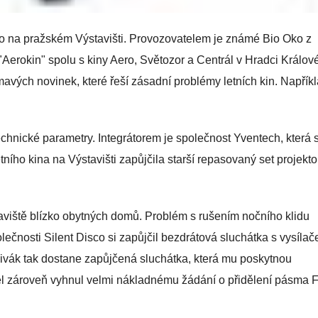
vilo na pražském Výstavišti. Provozovatelem je známé Bio Oko z
"Aerokin" spolu s kiny Aero, Světozor a Centrál v Hradci Králov
ímavých novinek, které řeší zásadní problémy letních kin. Napřík
hnické parametry. Integrátorem je společnost Yventech, která 
ního kina na Výstavišti zapůjčila starší repasovaný set projekto
aviště blízko obytných domů. Problém s rušením nočního klidu
ečnosti Silent Disco si zapůjčil bezdrátová sluchátka s vysíla
ivák tak dostane zapůjčená sluchátka, která mu poskytnou
el zároveň vyhnul velmi nákladnému žádání o přidělení pásma 