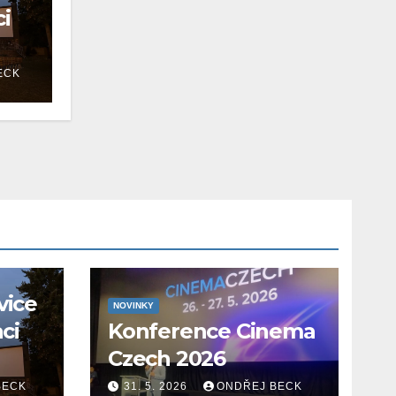
ci
ECK
vice
NOVINKY
aci
Konference Cinema
Czech 2026
BECK
31. 5. 2026
ONDŘEJ BECK