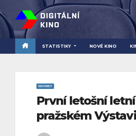
Skip
to
content
STATISTIKY
NOVÉ KINO
K
NOVINKY
První letošní letn
pražském Výstavi