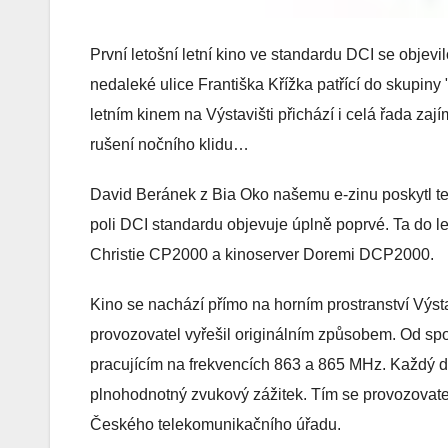
První letošní letní kino ve standardu DCI se obje
nedaleké ulice Františka Křížka patřící do skupiny 
letním kinem na Výstavišti přichází i celá řada zaj
rušení nočního klidu…
David Beránek z Bia Oko našemu e-zinu poskytl tec
poli DCI standardu objevuje úplně poprvé. Ta do let
Christie CP2000 a kinoserver Doremi DCP2000.
Kino se nachází přímo na horním prostranství Výst
provozovatel vyřešil originálním způsobem. Od spol
pracujícím na frekvencích 863 a 865 MHz. Každý d
plnohodnotný zvukový zážitek. Tím se provozovat
Českého telekomunikačního úřadu.