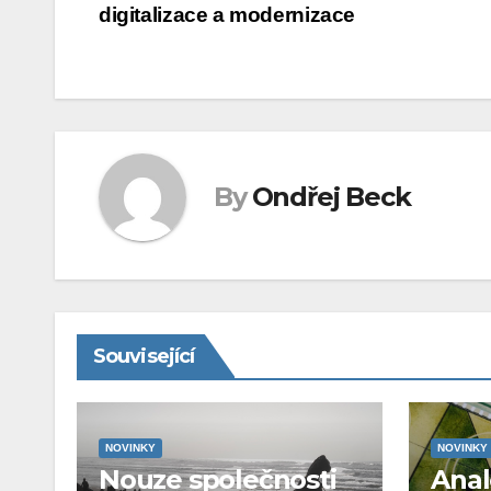
digitalizace a modernizace
pro
příspěvek
By
Ondřej Beck
Související
NOVINKY
NOVINKY
Nouze společnosti
Ana