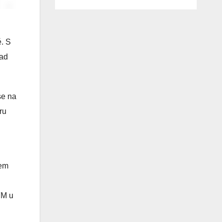
é. S
lad
se na
ru
čem
FM u