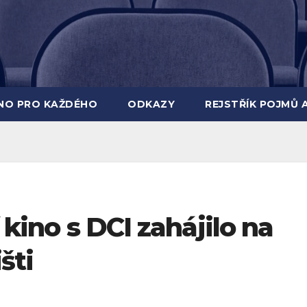
INO PRO KAŽDÉHO
ODKAZY
REJSTŘÍK POJMŮ 
í kino s DCI zahájilo na
šti