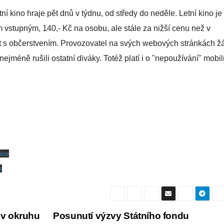
í kino hraje pět dnů v týdnu, od středy do neděle. Letní kino je
 vstupným, 140,- Kč na osobu, ale stále za nižší cenu než v
ufet s občerstvením. Provozovatel na svých webových stránkách ž
jméně rušili ostatní diváky. Totéž platí i o "nepoužívání" mobil
ice
e
 v okruhu
Posunutí výzvy Státního fondu