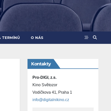
A TERMÍNŮ
O NÁS
Kontakty
Pro-DIGI, z.s.
Kino Světozor
Vodičkova 41, Praha 1
info@digitalnikino.cz