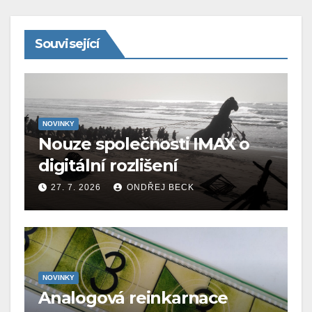
Související
NOVINKY
Nouze společnosti IMAX o
digitální rozlišení
27. 7. 2026
ONDŘEJ BECK
NOVINKY
Analogová reinkarnace