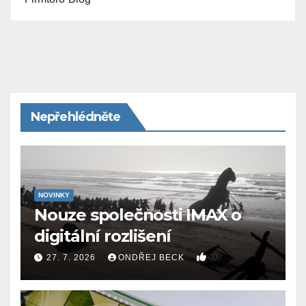
Nepřehlédněte
NOVINKY
Nouze společnosti IMAX o
digitální rozlišení
0
27. 7. 2026
ONDŘEJ BECK