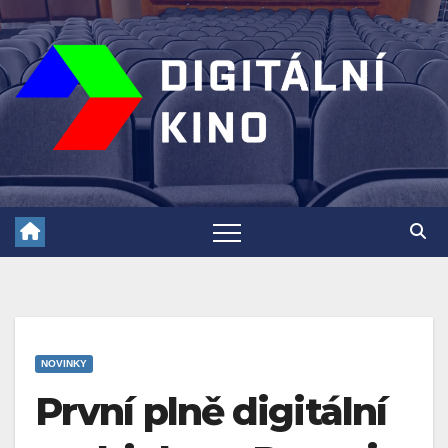
Skip
to
content
NOVINKY
První plně digitální