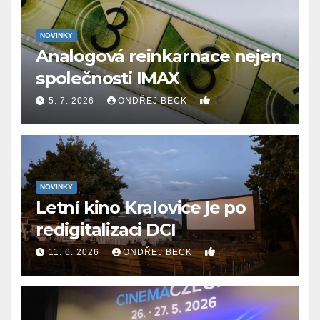
NOVINKY
Analogová reinkarnace nejen
společnosti IMAX
0
5. 7. 2026
ONDŘEJ BECK
NOVINKY
Letní kino Kralovice je po
redigitalizaci DCI
0
11. 6. 2026
ONDŘEJ BECK