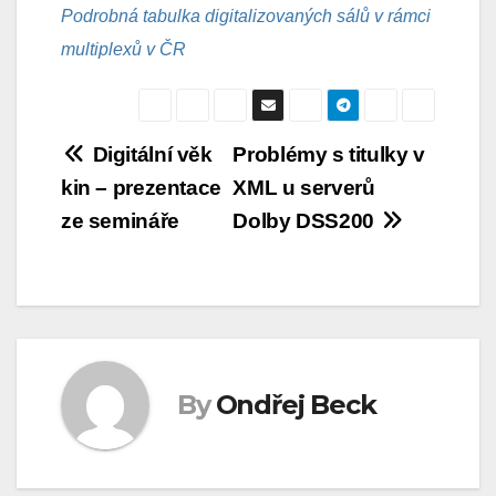
Podrobná tabulka digitalizovaných sálů v rámci
multiplexů v ČR
Navigace
Digitální věk
Problémy s titulky v
kin – prezentace
XML u serverů
pro
ze semináře
Dolby DSS200
příspěvek
By
Ondřej Beck