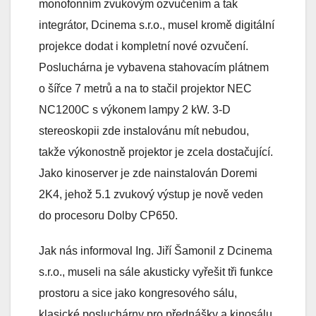
monofonním zvukovým ozvučením a tak
integrátor, Dcinema s.r.o., musel kromě digitální
projekce dodat i kompletní nové ozvučení.
Posluchárna je vybavena stahovacím plátnem
o šířce 7 metrů a na to stačil projektor NEC
NC1200C s výkonem lampy 2 kW. 3-D
stereoskopii zde instalovánu mít nebudou,
takže výkonostně projektor je zcela dostačující.
Jako kinoserver je zde nainstalován Doremi
2K4, jehož 5.1 zvukový výstup je nově veden
do procesoru Dolby CP650.
Jak nás informoval Ing. Jiří Šamonil z Dcinema
s.r.o., museli na sále akusticky vyřešit tři funkce
prostoru a sice jako kongresového sálu,
klasické posluchárny pro přednášky a kinosálu