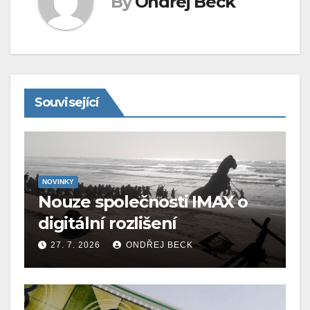
By
Ondřej Beck
Související
NOVINKY
Nouze společnosti IMAX o
digitální rozlišení
27. 7. 2026
ONDŘEJ BECK