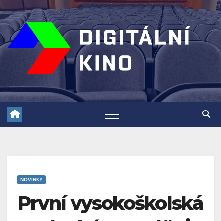
Skip
to
content
NOVINKY
První vysokoškolská