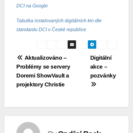
DCI na Google
Tabulka instalovaných digitálních kin dle
standardu DCI v České republice
Navigace
Aktualizováno –
Digitální
Problémy se servery
akce –
pro
Doremi ShowVault a
pozvánky
příspěvek
projektory Christie