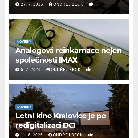
0
27. 7. 2026
ONDŘEJ BECK
NOVINKY
Analogová reinkarnace nejen
společnosti IMAX
0
5. 7. 2026
ONDŘEJ BECK
NOVINKY
Letní kino Kralovice je po
redigitalizaci DCI
0
11. 6. 2026
ONDŘEJ BECK