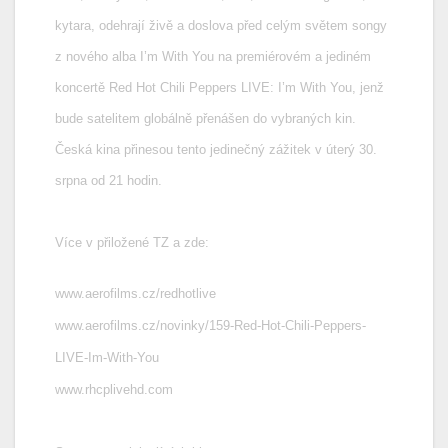
kytara, odehrají živě a doslova před celým světem songy
z nového alba I’m With You na premiérovém a jediném
koncertě Red Hot Chili Peppers LIVE: I’m With You, jenž
bude satelitem globálně přenášen do vybraných kin.
Česká kina přinesou tento jedinečný zážitek v úterý 30.
srpna od 21 hodin.
Více v přiložené TZ a zde:
www.aerofilms.cz/redhotlive
www.aerofilms.cz/novinky/159-Red-Hot-Chili-Peppers-
LIVE-Im-With-You
www.rhcplivehd.com