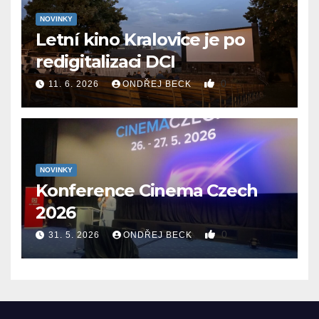
NOVINKY
Letní kino Kralovice je po
redigitalizaci DCI
0
11. 6. 2026
ONDŘEJ BECK
NOVINKY
Konference Cinema Czech
2026
0
31. 5. 2026
ONDŘEJ BECK