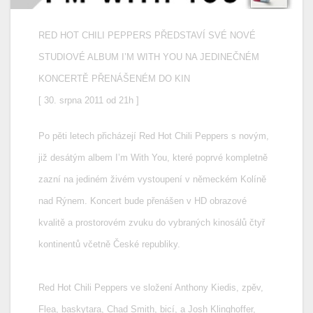
RED HOT CHILI PEPPERS PŘEDSTAVÍ SVÉ NOVÉ
STUDIOVÉ ALBUM I’M WITH YOU NA JEDINEČNÉM
KONCERTĚ PŘENÁŠENÉM DO KIN
[ 30. srpna 2011 od 21h ]
Po pěti letech přicházejí Red Hot Chili Peppers s novým,
již desátým albem I’m With You, které poprvé kompletně
zazní na jediném živém vystoupení v německém Kolíně
nad Rýnem. Koncert bude přenášen v HD obrazové
kvalitě a prostorovém zvuku do vybraných kinosálů čtyř
kontinentů včetně České republiky.
Red Hot Chili Peppers ve složení Anthony Kiedis, zpěv,
Flea, baskytara, Chad Smith, bicí, a Josh Klinghoffer,