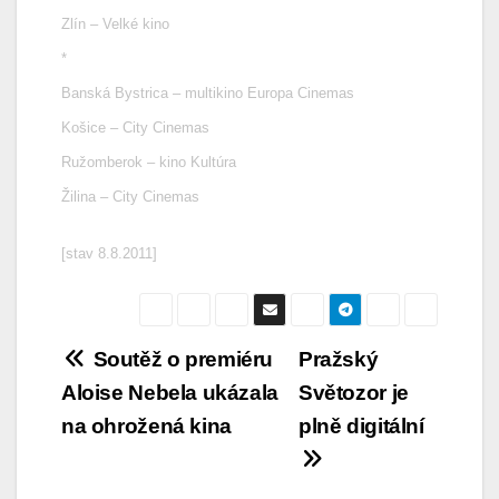
Zlín – Velké kino
*
Banská Bystrica – multikino Europa Cinemas
Košice – City Cinemas
Ružomberok – kino Kultúra
Žilina – City Cinemas
[stav 8.8.2011]
Navigace
Soutěž o premiéru
Pražský
Aloise Nebela ukázala
Světozor je
pro
na ohrožená kina
plně digitální
příspěvek