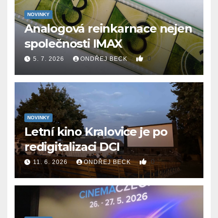
NOVINKY
Analogová reinkarnace nejen
společnosti IMAX
0
5. 7. 2026
ONDŘEJ BECK
NOVINKY
Letní kino Kralovice je po
redigitalizaci DCI
0
11. 6. 2026
ONDŘEJ BECK