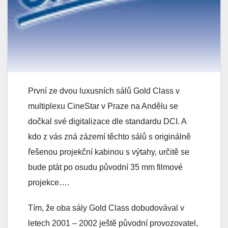
První ze dvou luxusních sálů Gold Class v
multiplexu CineStar v Praze na Andělu se
dočkal své digitalizace dle standardu DCI. A
kdo z vás zná zázemí těchto sálů s originálně
řešenou projekční kabinou s výtahy, určitě se
bude ptát po osudu původní 35 mm filmové
projekce….
Tím, že oba sály Gold Class dobudovával v
letech 2001 – 2002 ještě původní provozovatel,