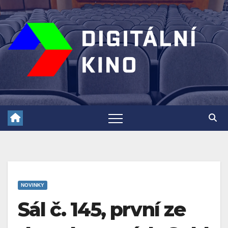
Skip
to
content
NOVINKY
Sál č. 145, první ze