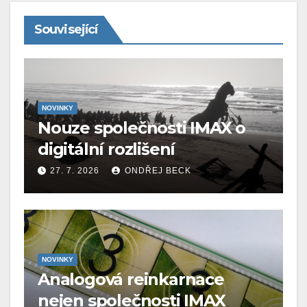
Související
NOVINKY
Nouze společnosti IMAX o
digitální rozlišení
27. 7. 2026
ONDŘEJ BECK
NOVINKY
Analogová reinkarnace
nejen společnosti IMAX