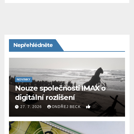
Nepřehlédněte
NOVINKY
Nouze společnosti IMAX o
digitální rozlišení
0
27. 7. 2026
ONDŘEJ BECK