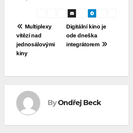
Navigace
Multiplexy
Digitální kino je
vítězí nad
ode dneška
pro
jednosálovými
integrátorem
příspěvek
kiny
By
Ondřej Beck