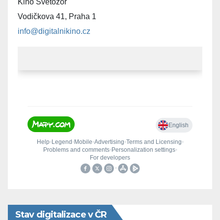
Kino Světozor
Vodičkova 41, Praha 1
info@digitalnikino.cz
Stav digitalizace v ČR