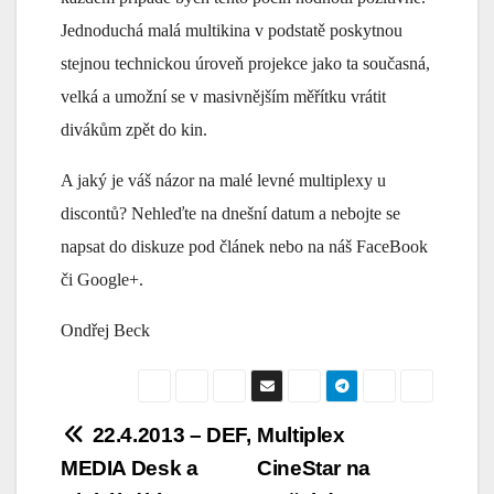
Jednoduchá malá multikina v podstatě poskytnou
stejnou technickou úroveň projekce jako ta současná,
velká a umožní se v masivnějším měřítku vrátit
divákům zpět do kin.
A jaký je váš názor na malé levné multiplexy u
discontů? Nehleďte na dnešní datum a nebojte se
napsat do diskuze pod článek nebo na náš FaceBook
či Google+.
Ondřej Beck
Navigace
22.4.2013 – DEF,
Multiplex
MEDIA Desk a
CineStar na
pro