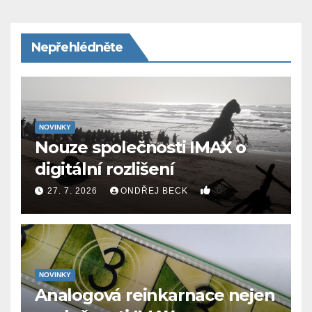
Nepřehlédněte
NOVINKY
Nouze společnosti IMAX o
digitální rozlišení
0
27. 7. 2026
ONDŘEJ BECK
NOVINKY
Analogová reinkarnace nejen