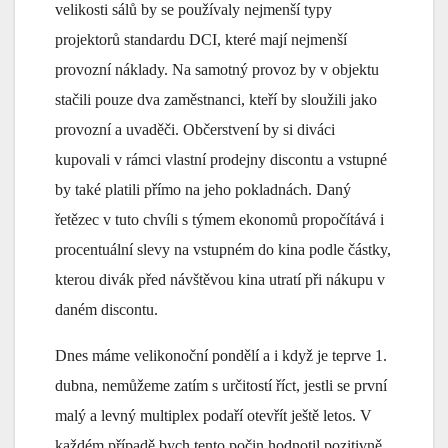
velikosti sálů by se používaly nejmenší typy
projektorů standardu DCI, které mají nejmenší
provozní náklady. Na samotný provoz by v objektu
stačili pouze dva zaměstnanci, kteří by sloužili jako
provozní a uvaděči. Občerstvení by si diváci
kupovali v rámci vlastní prodejny discontu a vstupné
by také platili přímo na jeho pokladnách. Daný
řetězec v tuto chvíli s týmem ekonomů propočítává i
procentuální slevy na vstupném do kina podle částky,
kterou divák před návštěvou kina utratí při nákupu v
daném discontu.
Dnes máme velikonoční pondělí a i když je teprve 1.
dubna, nemůžeme zatím s určitostí říct, jestli se první
malý a levný multiplex podaří otevřít ještě letos. V
každém případě bych tento počin hodnotil pozitivně.