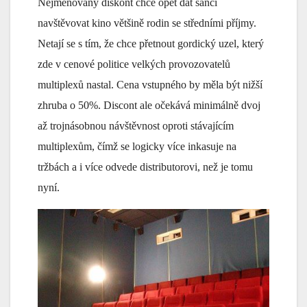
Nejmenovaný diskont chce opět dát šanci
navštěvovat kino většině rodin se středními příjmy.
Netají se s tím, že chce přetnout gordický uzel, který
zde v cenové politice velkých provozovatelů
multiplexů nastal. Cena vstupného by měla být nižší
zhruba o 50%. Discont ale očekává minimálně dvoj
až trojnásobnou návštěvnost oproti stávajícím
multiplexům, čímž se logicky více inkasuje na
tržbách a i více odvede distributorovi, než je tomu
nyní.