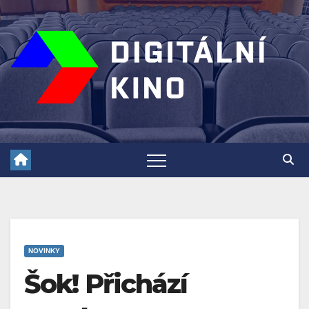
Skip
to
content
NOVINKY
Šok! Přichází