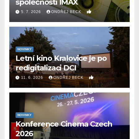
společnosti IMAX
0
5. 7. 2026
ONDŘEJ BECK
NOVINKY
Letní kino Kralovice je po
redigitalizaci DCI
0
11. 6. 2026
ONDŘEJ BECK
NOVINKY
Konference Cinema Czech
2026