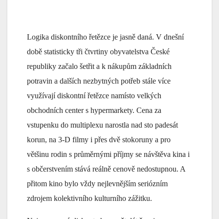
Logika diskontního řetězce je jasně daná. V dnešní
době statisticky tři čtvrtiny obyvatelstva České
republiky začalo šetřit a k nákupům základních
potravin a dalších nezbytných potřeb stále více
využívají diskontní řetězce namísto velkých
obchodních center s hypermarkety. Cena za
vstupenku do multiplexu narostla nad sto padesát
korun, na 3-D filmy i přes dvě stokoruny a pro
většinu rodin s průměrnými příjmy se návštěva kina i
s občerstvením stává reálně cenově nedostupnou. A
přitom kino bylo vždy nejlevnějším seriózním
zdrojem kolektivního kulturního zážitku.