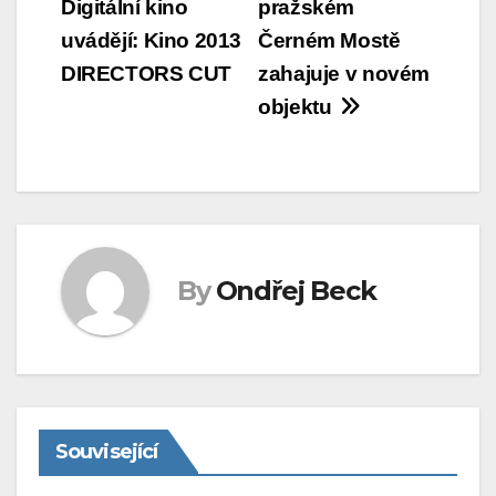
Digitální kino
pražském
příspěvek
uvádějí: Kino 2013
Černém Mostě
DIRECTORS CUT
zahajuje v novém
objektu
By
Ondřej Beck
Související