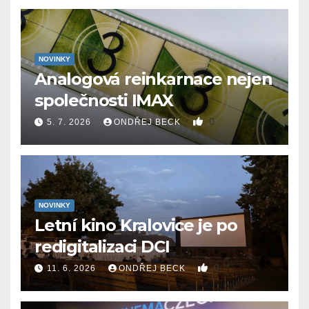
NOVINKY
Analogová reinkarnace nejen
společnosti IMAX
0
5. 7. 2026
ONDŘEJ BECK
NOVINKY
Letní kino Kralovice je po
redigitalizaci DCI
0
11. 6. 2026
ONDŘEJ BECK