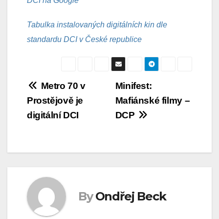
DCI na Google
Tabulka instalovaných digitálních kin dle
standardu DCI v České republice
Navigace
Metro 70 v
Minifest:
Prostějově je
Mafiánské filmy –
pro
digitální DCI
DCP
příspěvek
By
Ondřej Beck