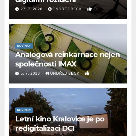
0
27. 7. 2026
ONDŘEJ BECK
NOVINKY
Analogová reinkarnace nejen
společnosti IMAX
0
5. 7. 2026
ONDŘEJ BECK
NOVINKY
Letní kino Kralovice je po
redigitalizaci DCI