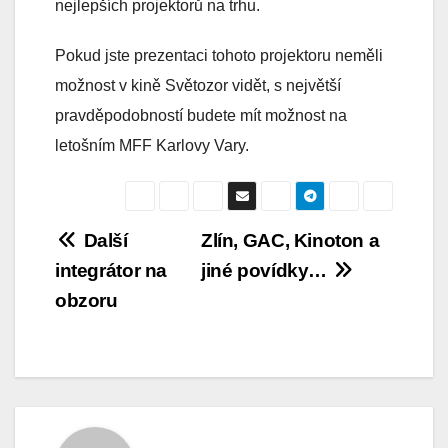
nejlepších projektorů na trhu.
Pokud jste prezentaci tohoto projektoru neměli
možnost v kině Světozor vidět, s největší
pravděpodobností budete mít možnost na
letošním MFF Karlovy Vary.
Navigace
Další
Zlín, GAC, Kinoton a
integrátor na
jiné povídky…
pro
obzoru
příspěvek