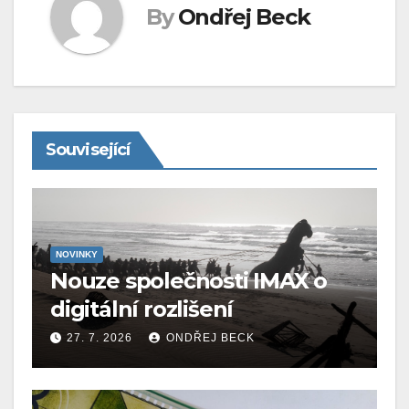
By
Ondřej Beck
Související
NOVINKY
Nouze společnosti IMAX o
digitální rozlišení
27. 7. 2026
ONDŘEJ BECK