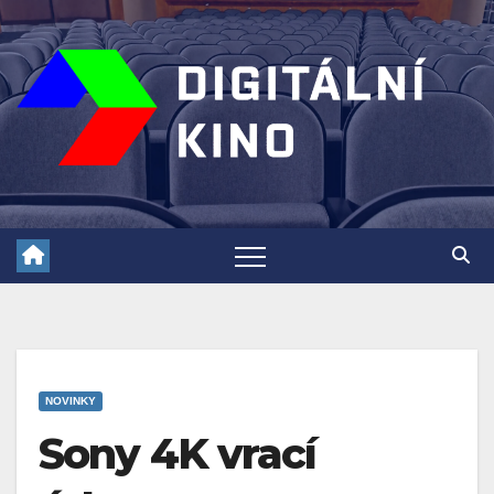
Skip
to
content
NOVINKY
Sony 4K vrací