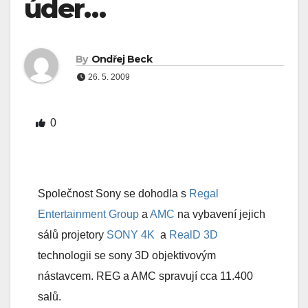
úder…
By
Ondřej Beck
26. 5. 2009
0
Společnost Sony se dohodla s
Regal
Entertainment Group
a
AMC
na vybavení jejich
sálů projetory
SONY 4K
a
RealD 3D
technologii se sony 3D objektivovým
nástavcem. REG a AMC spravují cca 11.400
salů.