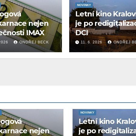
NOVINKY
logová
Letní kino Kralov
karnace nejen
je po redigitaliza
ečnosti IMAX
DCI
 2026
ONDŘEJ BECK
11. 6. 2026
ONDŘEJ B
NOVINKY
logová
Letní kino Kralo
karnace nejen
je po redigitaliz