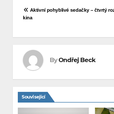
Navigace
Aktivní pohyblivé sedačky – čtvrtý r
kina
pro
příspěvek
By
Ondřej Beck
Související