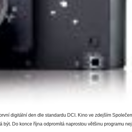
 i první digitální den dle standardu DCI. Kino ve zdejším Společ
 má být. Do konce října odpromítá naprostou většinu programu nej