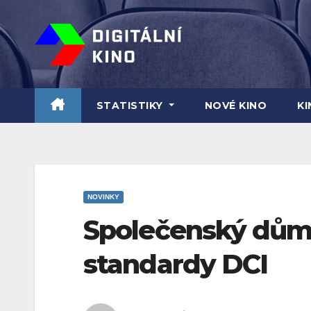
Skip
to
content
STATISTIKY
NOVÉ KINO
K
NOVINKY
Společenský dům 
standardy DCI