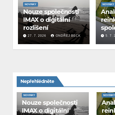
NOVINKY
NOVINKY
Nouze společnosti
Ana
IMAX o digitální
rein
rozlišení
spol
27. 7. 2026
ONDŘEJ BECK
5. 7.
Nepřehlédněte
NOVINKY
NOVINKY
Nouze společnosti
Ana
IMAX o digitální
rein