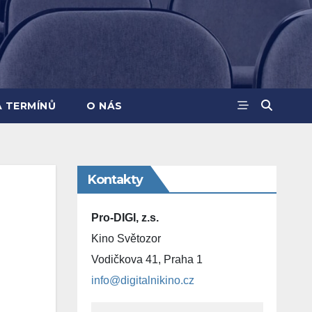
A TERMÍNŮ
O NÁS
Kontakty
Pro-DIGI, z.s.
Kino Světozor
Vodičkova 41, Praha 1
info@digitalnikino.cz