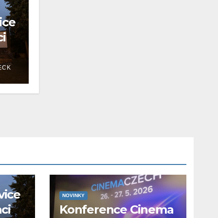
ice
ci
ECK
vice
NOVINKY
aci
Konference Cinema