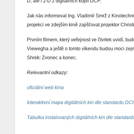
D, ale i 2-D z digitálních kopií DCP.
Jak nás informoval Ing. Vladimír Smrž z Kinotech
projekci ve zdejším kině zajišťovat projektor Chr
Prvním filmem, který veřejnost ve čtvrtek uvidí, 
Viewegha a ještě o tomto víkendu budou moci zejm
Shrek: Zvonec a konec.
Relevantní odkazy:
oficiální web kina
Interaktivní mapa digitálních kin dle standardu DC
Tabulka instalovaných digitálních kin dle standar