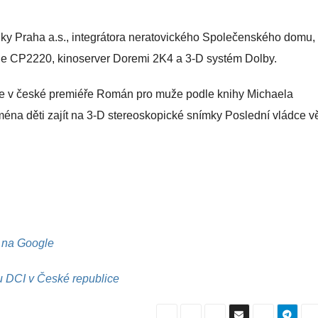
niky Praha a.s., integrátora neratovického Společenského domu,
istie CP2220, kinoserver Doremi 2K4 a 3-D systém Dolby.
bude v české premiéře Román pro muže podle knihy Michaela
éna děti zajít na 3-D stereoskopické snímky Poslední vládce vě
I na Google
du DCI v České republice