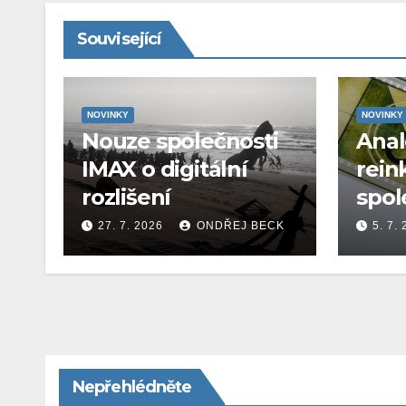
Související
NOVINKY
NOVINKY
Nouze společnosti
Ana
IMAX o digitální
rein
rozlišení
spol
27. 7. 2026
ONDŘEJ BECK
5. 7.
Nepřehlédněte