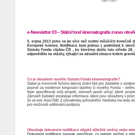
e-Newsletter 03 – Státní fond kinematografie znovu ote
5. srpna 2013 jsme se po více než sedmi měsících konečně doč
Evropské komise. Notifikace byla jednou z podmínek k otevř
Statutu Fondu vládou ČR , ke kterému došlo tuto středu 28.
odpověděla na otázky, týkající se aktuální situace kolem gran
Co je obsahem nového Statutu Fondu kinematografie?
Statut je hovorově řečeno takový jízdní řád pro žadatele o podpo
poprvé za existence fungování starého či nového Fondu – definu
lépe specifikovat svůj projekt, zároveň jasně určují, které p
Zároveň žadateli poskytuje informace, které jsou obsaženy v jiných
že se jimi musí řídit. Z uživatelsky pohodného hlediska mu tedy 
pro možnosti udělování podpory.
Obsahuje dokument notifikace nějaké důležité změny nebo ome
Dokument notifikace naopak umožňuje, co nebylo možné v minul