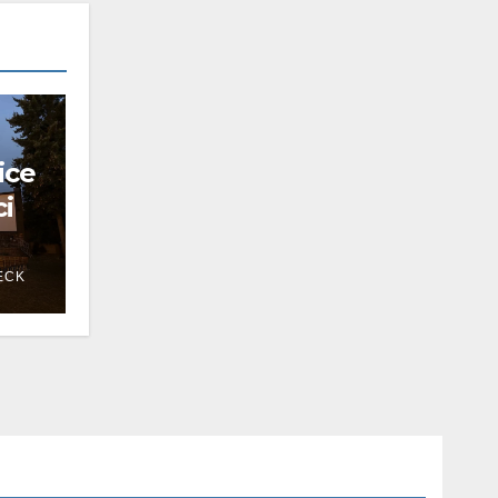
ice
ci
ECK