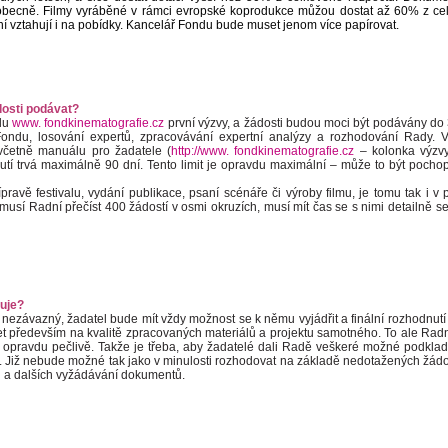
y obecně. Filmy vyráběné v rámci evropské koprodukce můžou dostat až 60% z ce
ní vztahují i na pobídky. Kancelář Fondu bude muset jenom více papírovat.
dosti podávat?
ndu
www. fondkinematografie.cz
první výzvy, a žádosti budou moci být podávány do 3
Fondu, losování expertů, zpracovávání expertní analýzy a rozhodování Rady. 
včetně manuálu pro žadatele (
http://www. fondkinematografie.cz
– kolonka výzvy
í trvá maximálně 90 dní. Tento limit je opravdu maximální – může to být pochopi
ípravě festivalu, vydání publikace, psaní scénáře či výroby filmu, je tomu tak i v
usí Radní přečíst 400 žádostí v osmi okruzích, musí mít čas se s nimi detailně s
uje?
nezávazný, žadatel bude mít vždy možnost se k němu vyjádřit a finální rozhodnutí
t především na kvalitě zpracovaných materiálů a projektu samotného. To ale Rad
vat opravdu pečlivě. Takže je třeba, aby žadatelé dali Radě veškeré možné podklad
 Již nebude možné tak jako v minulosti rozhodovat na základě nedotažených žádos
h a dalších vyžádávání dokumentů.