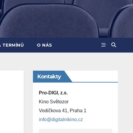
A TERMÍNŮ
O NÁS
Kontakty
Pro-DIGI, z.s.
Kino Světozor
Vodičkova 41, Praha 1
info@digitalnikino.cz