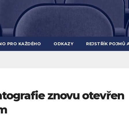
INO PRO KAŽDÉHO
ODKAZY
REJSTŘÍK POJMŮ 
mtografie znovu otevřen
ům