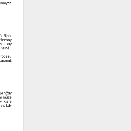
lkových
. října.
Všechny
). Celý
telně i
 procesu
eznámit.
 je vždy
ní může
y, které
tí, kdy