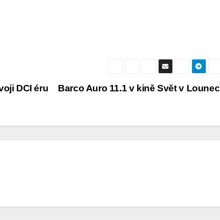
voji DCI éru
Barco Auro 11.1 v kině Svět v Loune