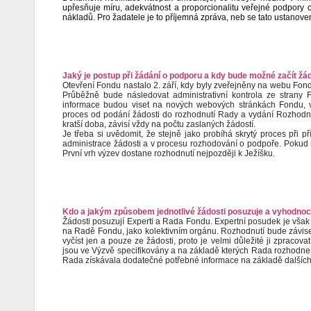
upřesňuje míru, adekvátnost a proporcionalitu veřejné podpor
nákladů. Pro žadatele je to příjemná zpráva, neb se tato ustanove
Jaký je postup při žádání o podporu a kdy bude možné začít žá
Otevření Fondu nastalo 2. září, kdy byly zveřejněny na webu Fo
Průběžně bude následovat administrativní kontrola ze strany 
informace budou viset na nových webových stránkách Fondu, 
proces od podání žádosti do rozhodnutí Rady a vydání Rozhodnut
kratší doba, závisí vždy na počtu zaslaných žádostí.
Je třeba si uvědomit, že stejně jako probíhá skrytý proces při př
administrace žádosti a v procesu rozhodování o podpoře. Pokud m
První vrh výzev dostane rozhodnutí nejpozději k Ježíšku.
Kdo a jakým způsobem jednotlivé žádosti posuzuje a vyhodnoc
Žádosti posuzují Experti a Rada Fondu. Expertní posudek je však 
na Radě Fondu, jako kolektivním orgánu. Rozhodnutí bude závise
vyčíst jen a pouze ze žádosti, proto je velmi důležité ji zpraco
jsou ve Výzvě specifikovány a na základě kterých Rada rozhodne.
Rada získávala dodatečné potřebné informace na základě dalšíc