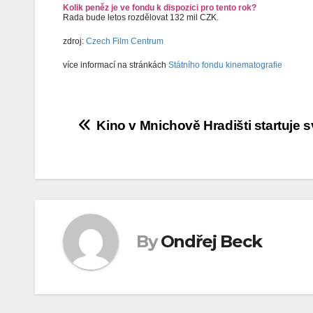
Kolik peněz je ve fondu k dispozici pro tento rok?
Rada bude letos rozdělovat 132 mil CZK.
zdroj:
Czech Film Centrum
více informací na stránkách
Státního fondu kinematografie
Navigace
Kino v Mnichově Hradišti startuje s
pro
příspěvek
By
Ondřej Beck