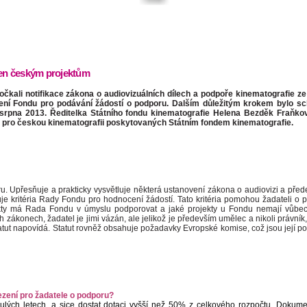
vřen českým projektům
kali notifikace zákona o audiovizuálních dílech a podpoře kinematografie ze
ení Fondu pro podávání žádostí o podporu. Dalším důležitým krokem bylo sc
 srpna 2013. Ředitelka Státního fondu kinematografie Helena Bezděk Fraňk
tů pro českou kinematografii poskytovaných Státním fondem kinematografie.
ru. Upřesňuje a prakticky vysvětluje některá ustanovení zákona o audiovizi a pře
je kritéria Rady Fondu pro hodnocení žádostí. Tato kritéria pomohou žadateli o 
rojekty má Rada Fondu v úmyslu podporovat a jaké projekty u Fondu nemají vůbec
 zákonech, žadatel je jimi vázán, ale jelikož je především umělec a nikoli právník,
statut napovídá. Statut rovněž obsahuje požadavky Evropské komise, což jsou její 
zení pro žadatele o podporu?
ých letech, a sice dostat dotaci vyšší než 50% z celkového rozpočtu. Dokume