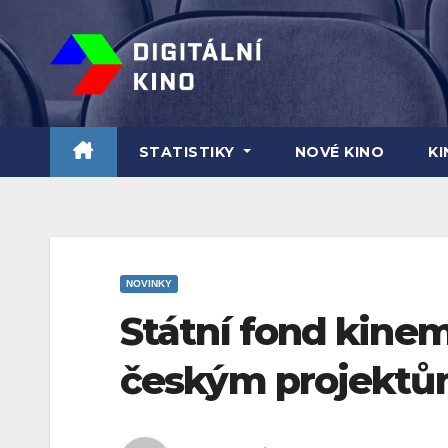
Skip
to
content
STATISTIKY
NOVÉ KINO
K
NOVINKY
Státní fond kine
českým projekt