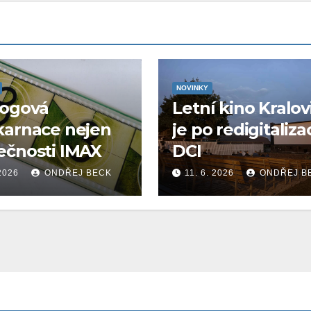
NOVINKY
logová
Letní kino Kralov
karnace nejen
je po redigitaliza
ečnosti IMAX
DCI
 2026
ONDŘEJ BECK
11. 6. 2026
ONDŘEJ B