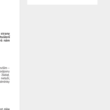
 strany
hválení
ová nám
devším –
podporu
 žádat.
 netuší,
podmínky
nt dále