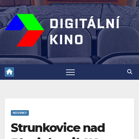
Skip
to
content
NOVINKY
Strunkovice nad