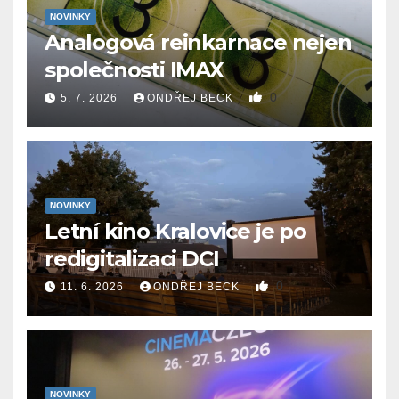
NOVINKY
Analogová reinkarnace nejen
společnosti IMAX
0
5. 7. 2026
ONDŘEJ BECK
NOVINKY
Letní kino Kralovice je po
redigitalizaci DCI
0
11. 6. 2026
ONDŘEJ BECK
NOVINKY