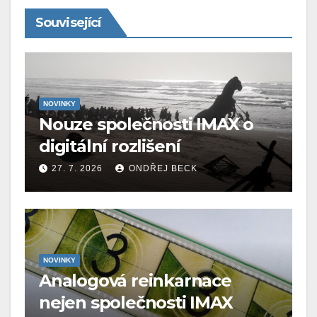
Související
NOVINKY
Nouze společnosti IMAX o
digitální rozlišení
27. 7. 2026
ONDŘEJ BECK
NOVINKY
Analogová reinkarnace
nejen společnosti IMAX