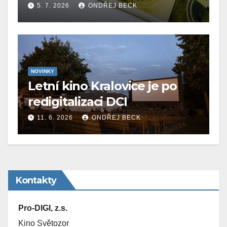
5. 7. 2026
ONDŘEJ BECK
NOVINKY
Letní kino Kralovice je po
redigitalizaci DCI
11. 6. 2026
ONDŘEJ BECK
Kontakty
Pro-DIGI, z.s.
Kino Světozor