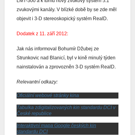
LMT-300 a k tomu nový zvukový systém 5.1
zvukovými kanály. V blízké době by se zde měl
objevit i 3-D stereoskopický systém RealD.
Dodatek z 11. září 2012:
Jak nás informoval Bohumír Džubej ze
Strunkovic nad Blanicí, byl v kině minulý týden
nainstalován a zprovozněn 3-D systém RealD.
Relevantní odkazy:
Oficiální webové stránky kina
Tabulka zdigitalizovaných kin standardu DCI v
České republice
Interaktivní mapa Google českých kin
standardu DCI