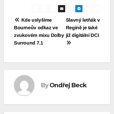
Navigace
Kde uslyšíme
Slavný letňák v
Bourneův odkaz ve
Regině je také
pro
zvukovém mixu Dolby
již digitální DCI
příspěvek
Surround 7.1
By
Ondřej Beck