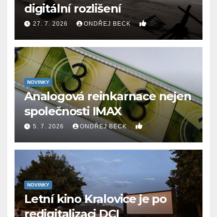
digitální rozlišení
0
27. 7. 2026
ONDŘEJ BECK
NOVINKY
Analogová reinkarnace nejen
společnosti IMAX
0
5. 7. 2026
ONDŘEJ BECK
NOVINKY
Letní kino Kralovice je po
redigitalizaci DCI