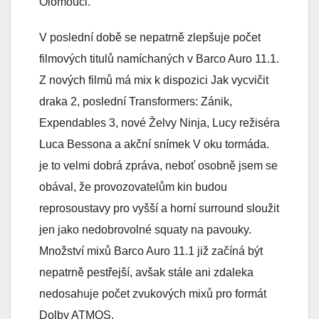
Olomouci.
V poslední době se nepatrně zlepšuje počet
filmových titulů namíchaných v Barco Auro 11.1.
Z nových filmů má mix k dispozici Jak vycvičit
draka 2, poslední Transformers: Zánik,
Expendables 3, nové Želvy Ninja, Lucy režiséra
Luca Bessona a akční snímek V oku tormáda.
je to velmi dobrá zpráva, neboť osobně jsem se
obával, že provozovatelům kin budou
reprosoustavy pro vyšší a horní surround sloužit
jen jako nedobrovolné squaty na pavouky.
Množství mixů Barco Auro 11.1 již začíná být
nepatrně pestřejší, avšak stále ani zdaleka
nedosahuje počet zvukových mixů pro formát
Dolby ATMOS.