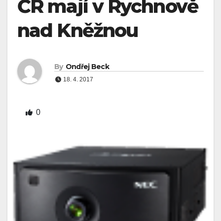
ČR mají v Rychnově
nad Kněžnou
By
Ondřej Beck
18. 4. 2017
0