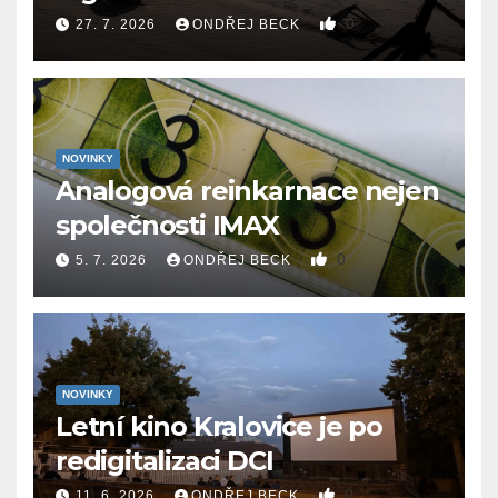
0
27. 7. 2026
ONDŘEJ BECK
NOVINKY
Analogová reinkarnace nejen
společnosti IMAX
0
5. 7. 2026
ONDŘEJ BECK
NOVINKY
Letní kino Kralovice je po
redigitalizaci DCI
0
11. 6. 2026
ONDŘEJ BECK