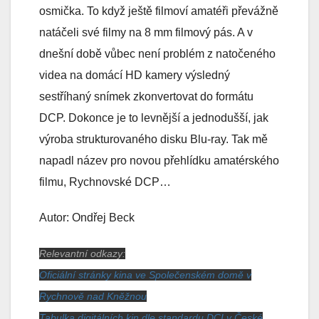
osmička. To když ještě filmoví amatéři převážně
natáčeli své filmy na 8 mm filmový pás. A v
dnešní době vůbec není problém z natočeného
videa na domácí HD kamery výsledný
sestříhaný snímek zkonvertovat do formátu
DCP. Dokonce je to levnější a jednodušší, jak
výroba strukturovaného disku Blu-ray. Tak mě
napadl název pro novou přehlídku amatérského
filmu, Rychnovské DCP…
Autor: Ondřej Beck
Relevantní odkazy:
Oficiální stránky kina ve Společenském domě v
Rychnově nad Kněžnou
Tabulka digitálních kin dle standardu DCI v České