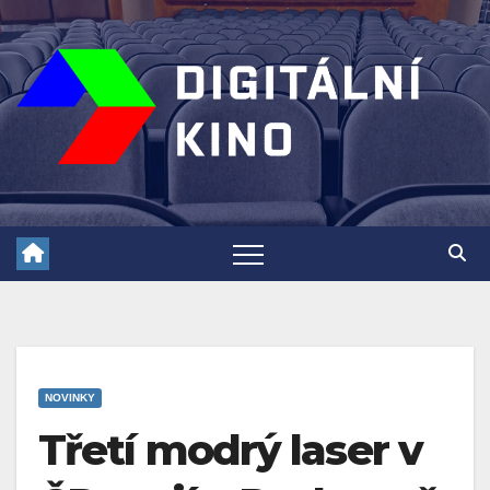
Skip
to
content
NOVINKY
Třetí modrý laser v