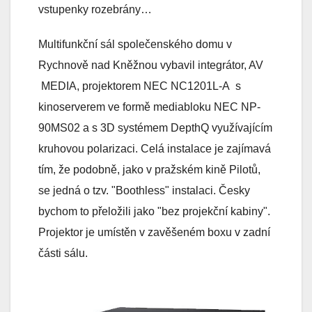
vstupenky rozebrány…
Multifunkční sál společenského domu v
Rychnově nad Kněžnou vybavil integrátor, AV
MEDIA, projektorem NEC NC1201L-A
s
kinoserverem ve formě mediabloku NEC NP-
90MS02 a s 3D systémem DepthQ využívajícím
kruhovou polarizaci. Celá instalace je zajímavá
tím, že podobně, jako v pražském kině Pilotů,
se jedná o tzv. "Boothless" instalaci. Česky
bychom to přeložili jako "bez projekční kabiny".
Projektor je umístěn v zavěšeném boxu v zadní
části sálu.