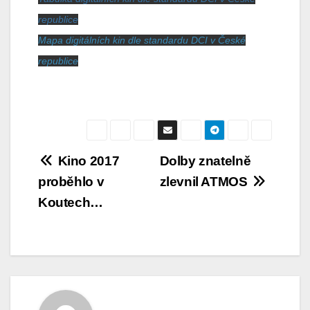
republice
Mapa digitálních kin dle standardu DCI v České
republice
Navigace
Kino 2017
Dolby znatelně
proběhlo v
zlevnil ATMOS
pro
Koutech…
příspěvek