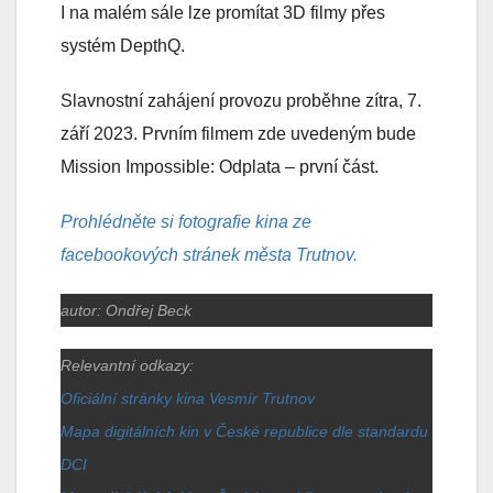
I na malém sále lze promítat 3D filmy přes
systém DepthQ.
Slavnostní zahájení provozu proběhne zítra, 7.
září 2023. Prvním filmem zde uvedeným bude
Mission Impossible: Odplata – první část.
Prohlédněte si fotografie kina ze
facebookových stránek města Trutnov.
autor: Ondřej Beck
Relevantní odkazy:
Oficiální stránky kina Vesmír Trutnov
Mapa digitálních kin v České republice dle standardu
DCI