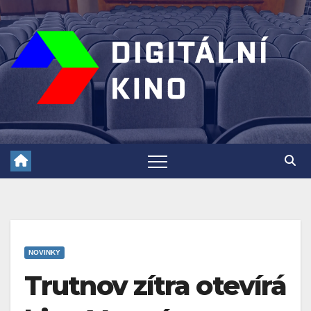
Skip
to
content
NOVINKY
Trutnov zítra otevírá