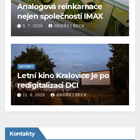
Analogová reinkarnace
nejen společnosti IMAX
5. 7. 2026
ONDŘEJ BECK
NOVINKY
Letní kino Kralovice je po
redigitalizaci DCI
11. 6. 2026
ONDŘEJ BECK
Kontakty