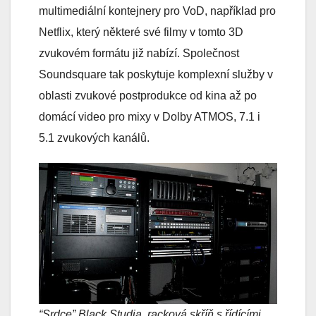
multimediální kontejnery pro VoD, například pro
Netflix, který některé své filmy v tomto 3D
zvukovém formátu již nabízí. Společnost
Soundsquare tak poskytuje komplexní služby v
oblasti zvukové postprodukce od kina až po
domácí video pro mixy v Dolby ATMOS, 7.1 i
5.1 zvukových kanálů.
“Srdce” Black Studia, racková skříň s řídícími