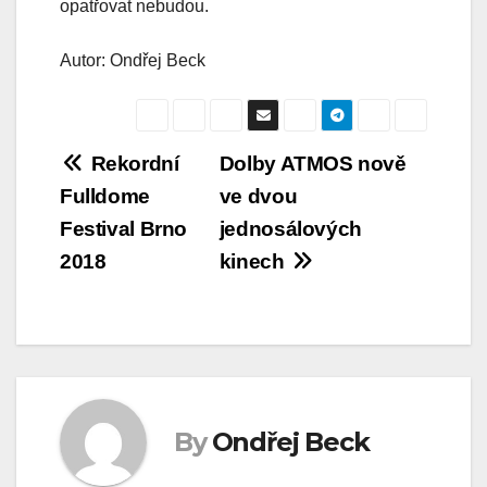
opatřovat nebudou.
Autor: Ondřej Beck
Navigace
Rekordní
Dolby ATMOS nově
Fulldome
ve dvou
pro
Festival Brno
jednosálových
příspěvek
2018
kinech
By
Ondřej Beck