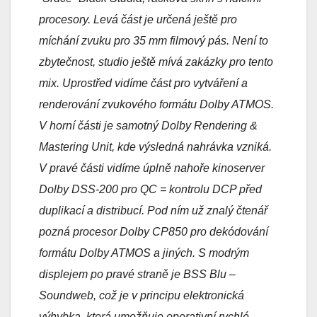
procesory. Levá část je určená ještě pro
míchání zvuku pro 35 mm filmový pás. Není to
zbytečnost, studio ještě mívá zakázky pro tento
mix. Uprostřed vidíme část pro vytváření a
renderování zvukového formátu Dolby ATMOS.
V horní části je samotný Dolby Rendering &
Mastering Unit, kde výsledná nahrávka vzniká.
V pravé části vidíme úplně nahoře kinoserver
Dolby DSS-200 pro QC = kontrolu DCP před
duplikací a distribucí. Pod ním už znalý čtenář
pozná procesor Dolby CP850 pro dekódování
formátu Dolby ATMOS a jiných. S modrým
displejem po pravé straně je BSS Blu –
Soundweb, což je v principu elektronická
výhybka, která umožňuje operativní rychlé