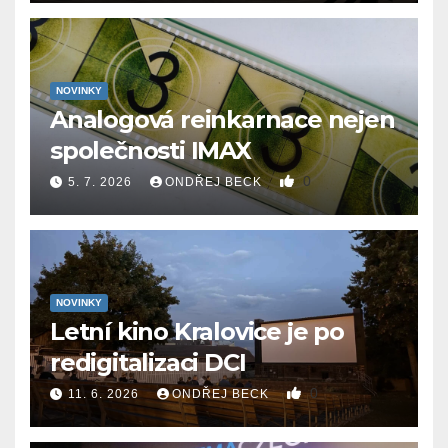
NOVINKY
Analogová reinkarnace nejen
společnosti IMAX
0
5. 7. 2026
ONDŘEJ BECK
NOVINKY
Letní kino Kralovice je po
redigitalizaci DCI
0
11. 6. 2026
ONDŘEJ BECK