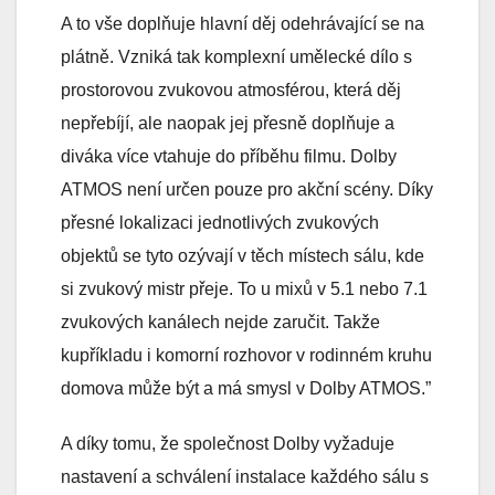
A to vše doplňuje hlavní děj odehrávající se na
plátně. Vzniká tak komplexní umělecké dílo s
prostorovou zvukovou atmosférou, která děj
nepřebíjí, ale naopak jej přesně doplňuje a
diváka více vtahuje do příběhu filmu. Dolby
ATMOS není určen pouze pro akční scény. Díky
přesné lokalizaci jednotlivých zvukových
objektů se tyto ozývají v těch místech sálu, kde
si zvukový mistr přeje. To u mixů v 5.1 nebo 7.1
zvukových kanálech nejde zaručit. Takže
kupříkladu i komorní rozhovor v rodinném kruhu
domova může být a má smysl v Dolby ATMOS.”
A díky tomu, že společnost Dolby vyžaduje
nastavení a schválení instalace každého sálu s