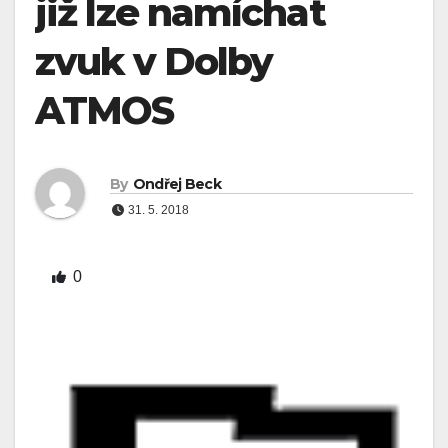
již lze namíchat
zvuk v Dolby
ATMOS
By
Ondřej Beck
31. 5. 2018
0