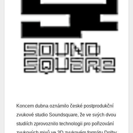
Koncem dubna oznámilo české postprodukční
zvukové studio Soundsquare, že ve svých dvou
studiích zprovoznilo technologii pro pořizování
zvukových mixů ve 3D zvukovém formátu Dolby