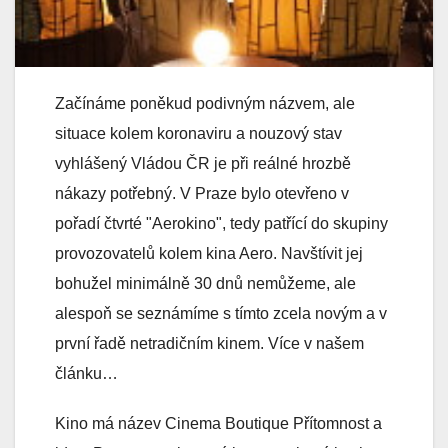
Začínáme poněkud podivným názvem, ale
situace kolem koronaviru a nouzový stav
vyhlášený Vládou ČR je při reálné hrozbě
nákazy potřebný. V Praze bylo otevřeno v
pořadí čtvrté "Aerokino", tedy patřící do skupiny
provozovatelů kolem kina Aero. Navštívit jej
bohužel minimálně 30 dnů nemůžeme, ale
alespoň se seznámíme s tímto zcela novým a v
první řadě netradičním kinem. Více v našem
článku…
Kino má název Cinema Boutique Přítomnost a