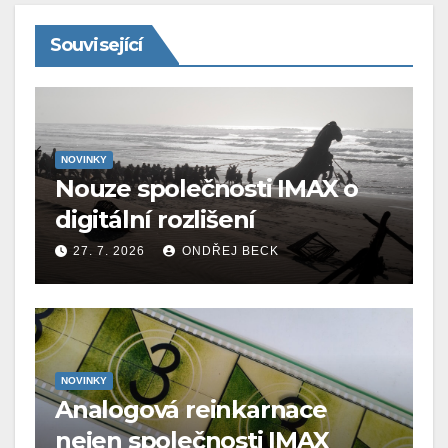
Související
NOVINKY
Nouze společnosti IMAX o
digitální rozlišení
27. 7. 2026
ONDŘEJ BECK
NOVINKY
Analogová reinkarnace
nejen společnosti IMAX