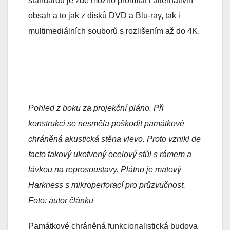
standardu je zde možno promítat i alternativní
obsah a to jak z disků DVD a Blu-ray, tak i
multimediálních souborů s rozlišením až do 4K.
Pohled z boku za projekční pláno. Při
konstrukci se nesměla poškodit památkové
chráněná akustická stěna vlevo. Proto vznikl de
facto takový ukotvený ocelový stůl s rámem a
lávkou na reprosoustavy. Plátno je matový
Harkness s mikroperforací pro průzvučnost.
Foto: autor článku
Památkové chráněná funkcionalistická budova