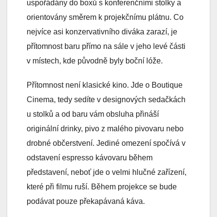
uspořádány do boxů s konferenčními stolky a
orientovány směrem k projekčnímu plátnu. Co
nejvíce asi konzervativního diváka zarazí, je
přítomnost baru přímo na sále v jeho levé části
v místech, kde původně byly boční lóže.
Přítomnost není klasické kino. Jde o Boutique
Cinema, tedy sedíte v designových sedačkách
u stolků a od baru vám obsluha přináší
originální drinky, pivo z malého pivovaru nebo
drobné občerstvení. Jediné omezení spočívá v
odstavení espresso kávovaru během
představení, neboť jde o velmi hlučné zařízení,
které při filmu ruší. Během projekce se bude
podávat pouze překapávaná káva.