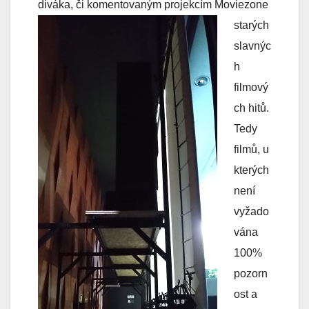
diváka, či komentovaným projekcím Moviezone
starých
slavnýc
h
filmový
ch hitů.
Tedy
filmů, u
kterých
není
vyžado
vána
100%
pozorn
ost a