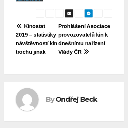
Navigace
Kinostat
Prohlášení Asociace
2019 – statistiky
provozovatelů kin k
pro
návštěvností kin
dnešnímu nařízení
příspěvek
trochu jinak
Vlády ČR
By
Ondřej Beck