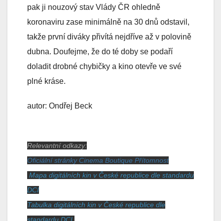
pak ji nouzový stav Vlády ČR ohledně
koronaviru zase minimálně na 30 dnů odstavil,
takže první diváky přivítá nejdříve až v polovině
dubna. Doufejme, že do té doby se podaří
doladit drobné chybičky a kino otevře ve své
plné kráse.
autor: Ondřej Beck
Relevantní odkazy:
Oficiální stránky Cinema Boutique Přítomnost
Mapa digitálních kin v České republice dle standardu
DCI
Tabulka digitálních kin v České republice dle
standardu DCI