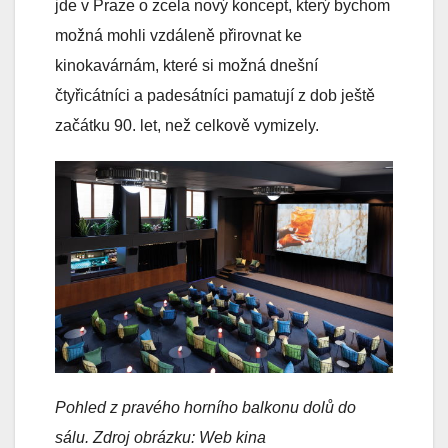
jde v Praze o zcela nový koncept, který bychom
možná mohli vzdáleně přirovnat ke
kinokavárnám, které si možná dnešní
čtyřicátníci a padesátníci pamatují z dob ještě
začátku 90. let, než celkově vymizely.
Pohled z pravého horního balkonu dolů do
sálu. Zdroj obrázku: Web kina