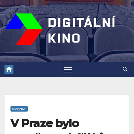
Skip
to
content
NOVINKY
V Praze bylo