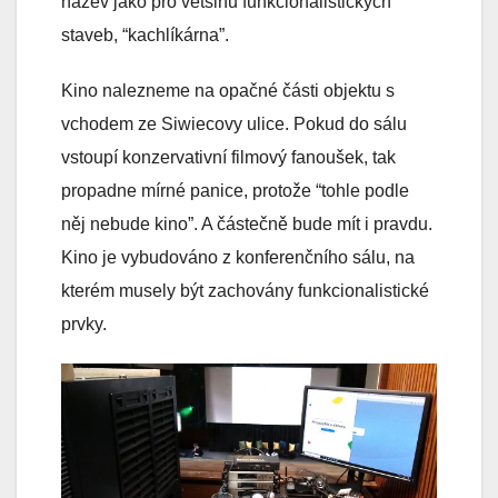
název jako pro většinu funkcionalistických
staveb, “kachlíkárna”.
Kino nalezneme na opačné části objektu s
vchodem ze Siwiecovy ulice. Pokud do sálu
vstoupí konzervativní filmový fanoušek, tak
propadne mírné panice, protože “tohle podle
něj nebude kino”. A částečně bude mít i pravdu.
Kino je vybudováno z konferenčního sálu, na
kterém musely být zachovány funkcionalistické
prvky.