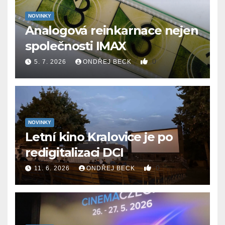
NOVINKY
Analogová reinkarnace nejen
společnosti IMAX
0
5. 7. 2026
ONDŘEJ BECK
NOVINKY
Letní kino Kralovice je po
redigitalizaci DCI
0
11. 6. 2026
ONDŘEJ BECK