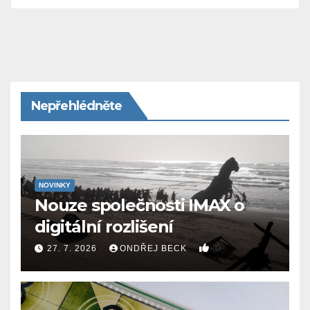
Nepřehlédněte
NOVINKY
Nouze společnosti IMAX o
digitální rozlišení
0
27. 7. 2026
ONDŘEJ BECK