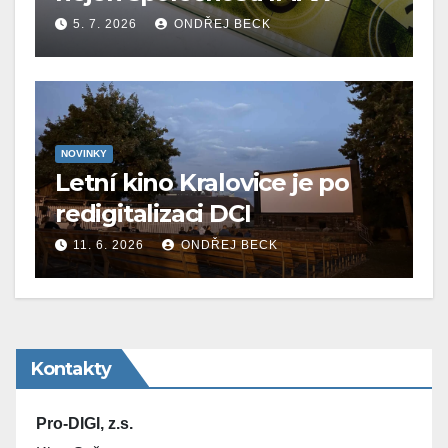
5. 7. 2026
ONDŘEJ BECK
NOVINKY
Letní kino Kralovice je po
redigitalizaci DCI
11. 6. 2026
ONDŘEJ BECK
Kontakty
Pro-DIGI, z.s.