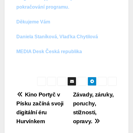
pokračování programu.
Děkujeme Vám
Daniela Staníková, Vlaďka Chytilová
MEDIA Desk Česká republika
Navigace
Kino Portyč v
Závady, záruky,
Písku začíná svoji
poruchy,
pro
digitální éru
stížnosti,
příspěvek
Hurvínkem
opravy.