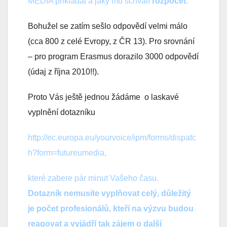
MEDIA přikládat a jaký mu schválí
rozpočet
.
Bohužel se zatím sešlo odpovědí velmi málo
(cca 800 z celé Evropy, z ČR 13). Pro srovnání
– pro program Erasmus dorazilo 3000 odpovědí
(údaj z října 2010!!).
Proto Vás ještě jednou žádáme o laskavé
vyplnění dotazníku
http://ec.europa.eu/yourvoice/ipm/forms/dispatc
h?form=futureumedia
,
které zabere pár minut Vašeho času.
Dotazník nemusíte vyplňovat celý, důležitý
je počet profesionálů, kteří na výzvu budou
reagovat a vyjádří tak zájem o další