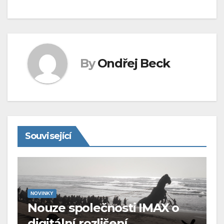
By
Ondřej Beck
Související
NOVINKY
Nouze společnosti IMAX o
digitální rozlišení