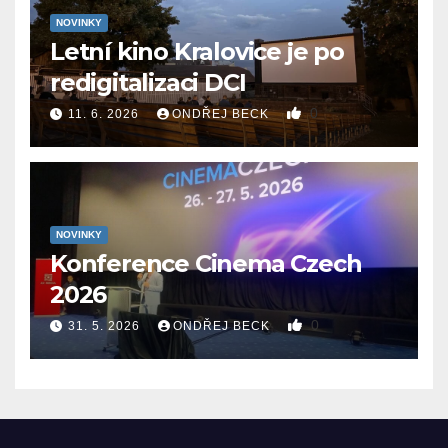
NOVINKY
Letní kino Kralovice je po
redigitalizaci DCI
0
11. 6. 2026
ONDŘEJ BECK
NOVINKY
Konference Cinema Czech
2026
0
31. 5. 2026
ONDŘEJ BECK