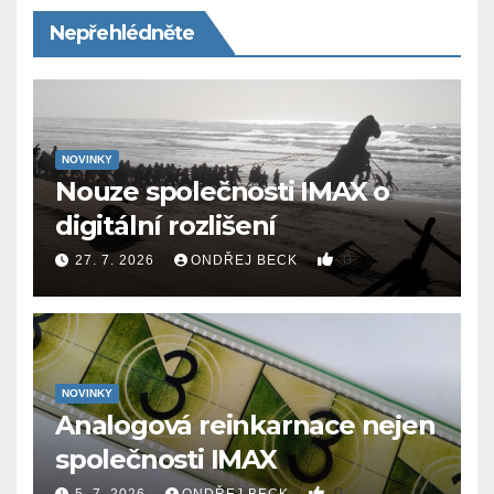
Nepřehlédněte
NOVINKY
Nouze společnosti IMAX o
digitální rozlišení
0
27. 7. 2026
ONDŘEJ BECK
NOVINKY
Analogová reinkarnace nejen
společnosti IMAX
0