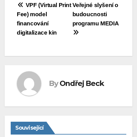
Navigace
VPF (Virtual Print
Veřejné slyšení o
Fee) model
budoucnosti
pro
financování
programu MEDIA
příspěvek
digitalizace kin
By
Ondřej Beck
Související