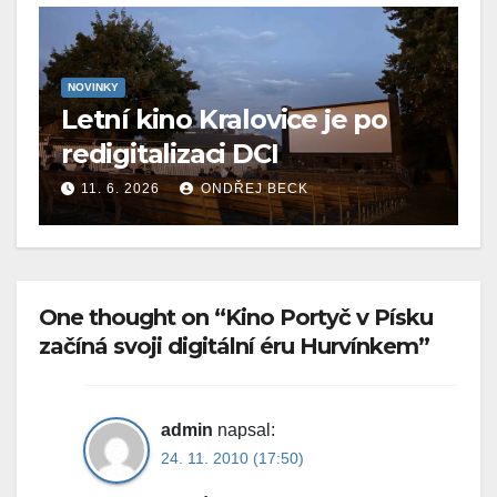
NOVINKY
Letní kino Kralovice je po
redigitalizaci DCI
11. 6. 2026
ONDŘEJ BECK
One thought on “Kino Portyč v Písku
začíná svoji digitální éru Hurvínkem”
admin
napsal:
24. 11. 2010 (17:50)