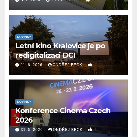
5. 7. 2026
ONDŘEJ BECK
NOVINKY
Letní kino Kralovice je po
redigitalizaci DCI
0
11. 6. 2026
ONDŘEJ BECK
NOVINKY
Konference Cinema Czech
2026
0
31. 5. 2026
ONDŘEJ BECK