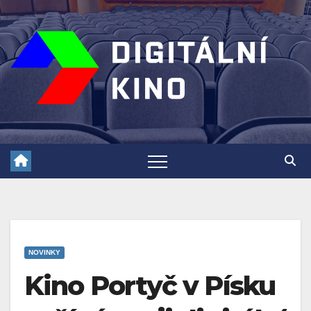
Skip
to
content
NOVINKY
Kino Portyč v Písku