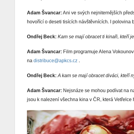
Adam Švancar:
Ani ve svých nejniternějších před
hovořící o deseti tisících návštěvnících. I polovina
Ondřej Beck:
Kam se mají obracet ti kinaři, kteří
Adam Švancar:
Film programuje Alena Vokounová, 
na
distribuce@apkcs.cz
.
Ondřej Beck:
A kam se mají obracet diváci, kteří 
Adam Švancar:
Nejsnáze se mohou podívat na n
jsou k nalezení všechna kina v ČR, která Vetřelce h