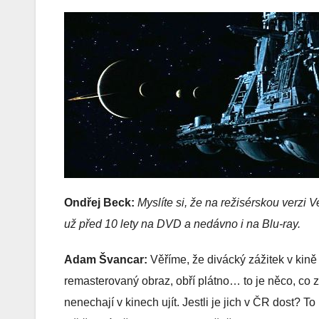
Ondřej Beck:
Myslíte si, že na režisérskou verzi 
už před 10 lety na DVD a nedávno i na Blu-ray.
Adam Švancar:
Věříme, že divácký zážitek v kině 
remasterovaný obraz, obří plátno… to je něco, co z
nenechají v kinech ujít. Jestli je jich v ČR dost? T