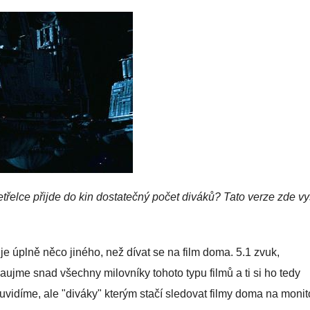
Vetřelce přijde do kin dostatečný počet diváků? Tato verze zde vy
je úplně něco jiného, než dívat se na film doma. 5.1 zvuk,
aujme snad všechny milovníky tohoto typu filmů a ti si ho tedy
o uvidíme, ale "diváky" kterým stačí sledovat filmy doma na monit