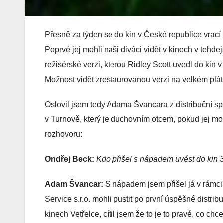
Přesně za týden se do kin v České republice vrací 
Poprvé jej mohli naši diváci vidět v kinech v tehd
režisérské verzi, kterou Ridley Scott uvedl do kin 
Možnost vidět zrestaurovanou verzi na velkém plá
Oslovil jsem tedy Adama Švancara z distribuční s
v Turnově, který je duchovním otcem, pokud jej mo
rozhovoru:
Ondřej Beck:
Kdo přišel s nápadem uvést do kin 3
Adam Švancar:
S nápadem jsem přišel já v rámci
Service s.r.o. mohli pustit po první úspěšné distri
kinech Vetřelce, cítil jsem že to je to pravé, co chc