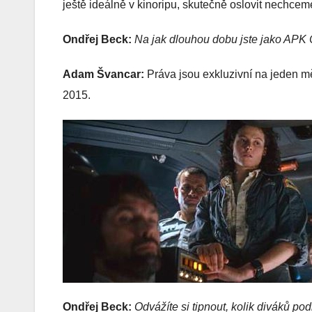
ještě ideálně v kinoripu, skutečně oslovit nechcem
Ondřej Beck:
Na jak dlouhou dobu jste jako APK 
Adam Švancar:
Práva jsou exkluzivní na jeden mě
2015.
Ondřej Beck:
Odvážíte si tipnout, kolik diváků po