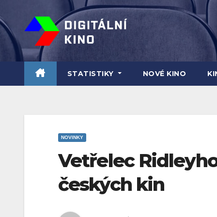
Skip
to
content
STATISTIKY
NOVÉ KINO
K
NOVINKY
Vetřelec Ridleyho
českých kin