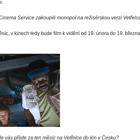
e.
Cinema Service zakoupili monopol na režisérskou verzi Vetřelc
síc, v kinech tedy bude film k vidění od 19. února do 19. březn
dle vás přijde za ten měsíc na Vetřelce do kin v Česku?