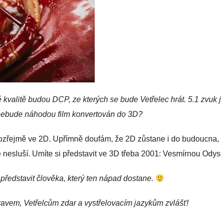
é kvalitě budou DCP, ze kterých se bude Vetřelec hrát. 5.1 zvuk
 A nebude náhodou film konvertován do 3D?
ozřejmě ve 2D. Upřímně doufám, že 2D zůstane i do budoucna,
 nesluší. Umíte si představit ve 3D třeba 2001: Vesmírnou Ody
ředstavit člověka, který ten nápad dostane.
ravem, Vetřelcům zdar a vystřelovacím jazykům zvlášť!