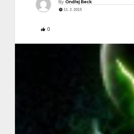
By
Ondřej Beck
11. 2. 2015
0