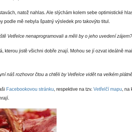
stavách, natož nahlas. Ale slýchám kolem sebe optimistické hla
 by podle mě nebyla špatný výsledek pro takovýto titul.
 ještě Vetřelce nenaprogramovali a měli by o jeho uvedení zájem
kterou jistě všichni dobře znají. Mohou se jí ozvat ideálně ma
nyní náš rozhovor čtou a chtěli by Vetřelce vidět na velkém plátn
aši
Facebookovou stránku
, respektive na tzv.
Vetřelčí mapu
, na 
rají.