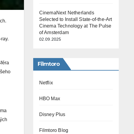
CinemaNext Netherlands
Selected to Install State-of-the-Art
ch.
Cinema Technology at The Pulse
of Amsterdam
-ray.
02.09.2025
Sféra
Filmtoro
ašeho
Netflix
HBO Max
ema
Disney Plus
kých
Filmtoro Blog