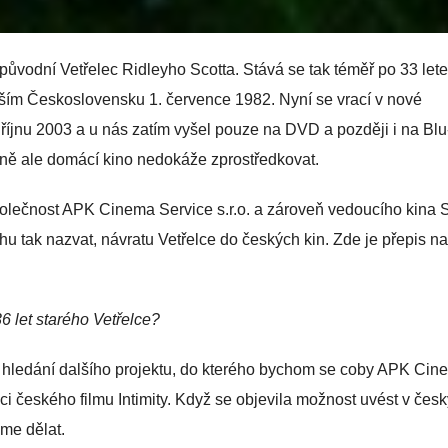
původní Vetřelec Ridleyho Scotta. Stává se tak téměř po 33 lete
ejším Československu 1. července 1982. Nyní se vrací v nové
v říjnu 2003 a u nás zatím vyšel pouze na DVD a později i na Blu
tně ale domácí kino nedokáže zprostředkovat.
polečnost APK Cinema Service s.r.o. a zároveň vedoucího kina 
hu tak nazvat, návratu Vetřelce do českých kin. Zde je přepis n
6 let starého Vetřelce?
 hledání dalšího projektu, do kterého bychom se coby APK Cin
buci českého filmu Intimity. Když se objevila možnost uvést v čes
eme dělat.