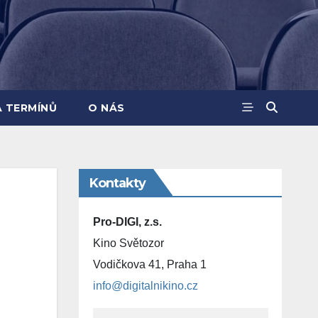
A TERMÍNŮ
O NÁS
Kontakty
Pro-DIGI, z.s.
Kino Světozor
Vodičkova 41, Praha 1
info@digitalnikino.cz