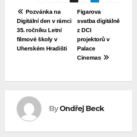
Navigace
Pozvánka na
Figarova
Digitální den v rámci
svatba digitálně
pro
35. ročníku Letní
z DCI
příspěvek
filmové školy v
projektorů v
Uherském Hradišti
Palace
Cinemas
By
Ondřej Beck