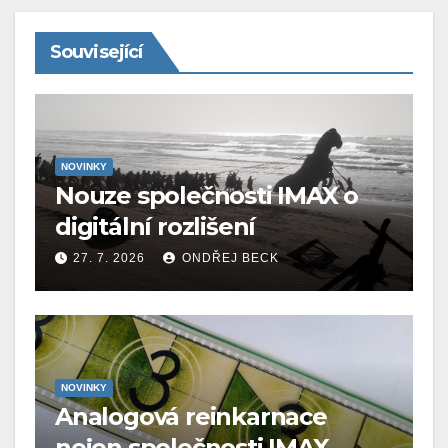
Související
NOVINKY
Nouze společnosti IMAX o
digitální rozlišení
27. 7. 2026
ONDŘEJ BECK
NOVINKY
Analogová reinkarnace
nejen společnosti IMAX