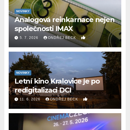
NOVINKY
Analogová reinkarnace nejen
společnosti IMAX
0
5. 7. 2026
ONDŘEJ BECK
NOVINKY
Letní kino Kralovice je po
redigitalizaci DCI
0
11. 6. 2026
ONDŘEJ BECK