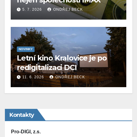
5. 7. 2026
ONDŘEJ BECK
NOVINKY
Letní kino Kralovice je po
redigitalizaci DCI
11. 6. 2026
ONDŘEJ BECK
Kontakty
Pro-DIGI, z.s.