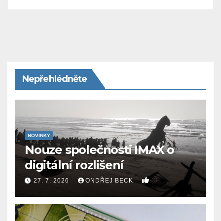
Nepřehlédněte
NOVINKY
Nouze společnosti IMAX o
digitální rozlišení
0
27. 7. 2026
ONDŘEJ BECK