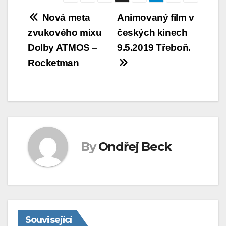
Navigace
Nová meta
Animovaný film v
zvukového mixu
českých kinech
pro
Dolby ATMOS –
9.5.2019 Třeboň.
příspěvek
Rocketman
By
Ondřej Beck
Související