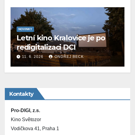
NOVINKY
Letní kino Kralovice je po
redigitalizaci DCI
11. 6. 2026
ONDŘEJ BECK
Kontakty
Pro-DIGI, z.s.
Kino Světozor
Vodičkova 41, Praha 1