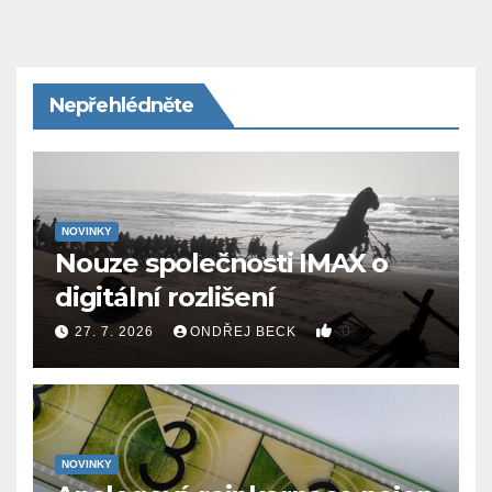
Nepřehlédněte
NOVINKY
Nouze společnosti IMAX o
digitální rozlišení
0
27. 7. 2026
ONDŘEJ BECK
NOVINKY