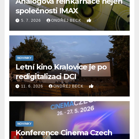
Analogová reinkarnace nejen
společnosti IMAX
0
5. 7. 2026
ONDŘEJ BECK
NOVINKY
Letní kino Kralovice je po
redigitalizaci DCI
0
11. 6. 2026
ONDŘEJ BECK
NOVINKY
Konference Cinema Czech