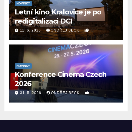
NOVINKY
Letní kino Kralovice je po
redigitalizaci DCI
0
11. 6. 2026
ONDŘEJ BECK
NOVINKY
Konference Cinema Czech
2026
0
31. 5. 2026
ONDŘEJ BECK