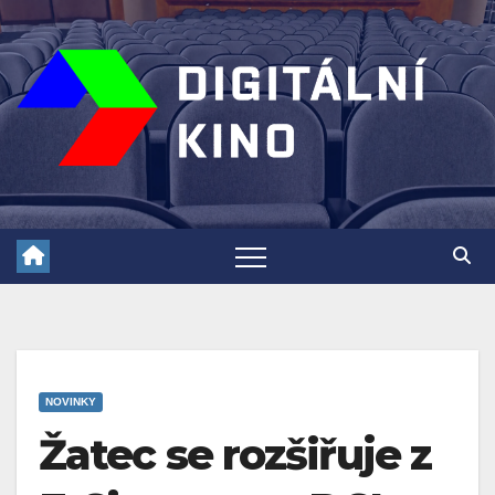
Skip
to
content
NOVINKY
Žatec se rozšiřuje z