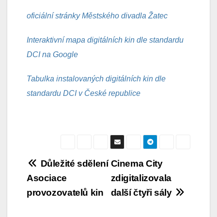
oficiální stránky Městského divadla Žatec
Interaktivní mapa digitálních kin dle standardu
DCI na Google
Tabulka instalovaných digitálních kin dle
standardu DCI v České republice
Navigace
Důležité sdělení
Cinema City
Asociace
zdigitalizovala
pro
provozovatelů kin
další čtyři sály
příspěvek