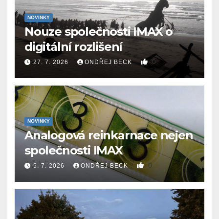
NOVINKY
Nouze společnosti IMAX o
digitální rozlišení
0
27. 7. 2026
ONDŘEJ BECK
NOVINKY
Analogová reinkarnace nejen
společnosti IMAX
0
5. 7. 2026
ONDŘEJ BECK