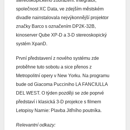
stereoskopického zobrazení. Integrátor,
společnost XC Data, ve zdejším městském
divadle nainstalovala nejvýkonnější projektor
značky Barco s označením DP2K-32B,
kinoserver Qube XP-D a 3-D stereoskopický
systém XpanD.
První představení z nového systému zde
proběhne tuto sobotu a sice přenos z
Metropolitní opery v New Yorku. Na programu
bude od Giacoma Pucciniho LA FANCIULLA
DEL WEST. O týden později se zde poprvé
představí i klasická 3-D projekce s filmem
Letopisy Narnie: Plavba Jitřního poutníka.
Relevantní odkazy: