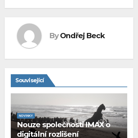
By
Ondřej Beck
Související
NOVINKY
Nouze společnosti IMAX o
digitální rozlišení