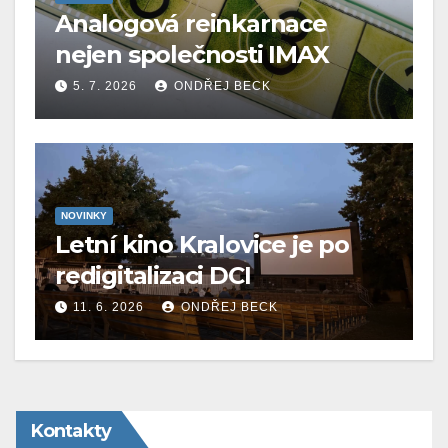
Analogová reinkarnace
nejen společnosti IMAX
5. 7. 2026
ONDŘEJ BECK
NOVINKY
Letní kino Kralovice je po
redigitalizaci DCI
11. 6. 2026
ONDŘEJ BECK
Kontakty