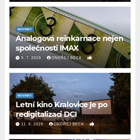
NOVINKY
Analogová reinkarnace nejen
společnosti IMAX
0
5. 7. 2026
ONDŘEJ BECK
NOVINKY
Letní kino Kralovice je po
redigitalizaci DCI
0
11. 6. 2026
ONDŘEJ BECK