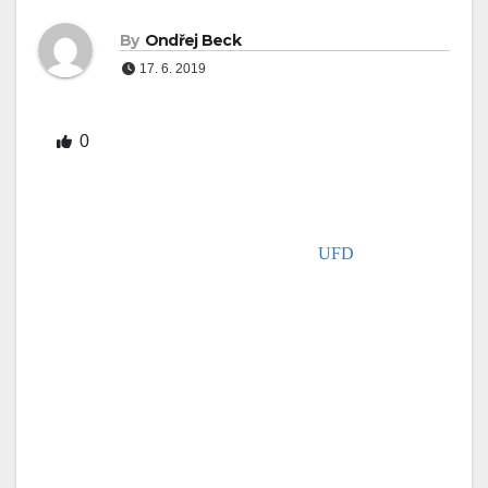
By
Ondřej Beck
17. 6. 2019
0
Unie filmových distributorů (dále jen
UFD
)
shromažďuje dlouhodobě data z jednotlivých kin.
Data obsahují informace o příslušném kinu, název
promítaného filmu, počet představení, počet diváků a
tržby. Data jsou sbírána z téměř všech
digitalizovaných kin v České republice, v přehledu
jsou zastoupeny všechny multiplexy a většina jedno
či vícesálových kin, několik jednosálových