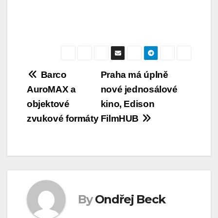
databáze kin, které jsme sjednotili, doplnili a
zkontrolovali.
Navigace
Barco
Praha má úplně
AuroMAX a
nové jednosálové
pro
objektové
kino, Edison
příspěvek
zvukové formáty
FilmHUB
By
Ondřej Beck