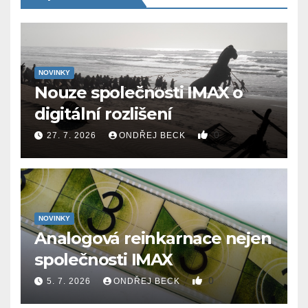
NOVINKY
Nouze společnosti IMAX o
digitální rozlišení
0
27. 7. 2026
ONDŘEJ BECK
NOVINKY
Analogová reinkarnace nejen
společnosti IMAX
0
5. 7. 2026
ONDŘEJ BECK