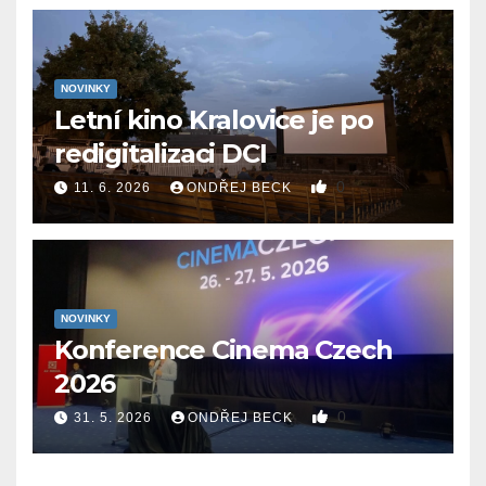
NOVINKY
Letní kino Kralovice je po
redigitalizaci DCI
0
11. 6. 2026
ONDŘEJ BECK
NOVINKY
Konference Cinema Czech
2026
0
31. 5. 2026
ONDŘEJ BECK