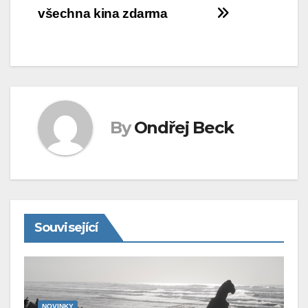
všechna kina zdarma
pro
příspěvek
By
Ondřej Beck
Související
NOVINKY