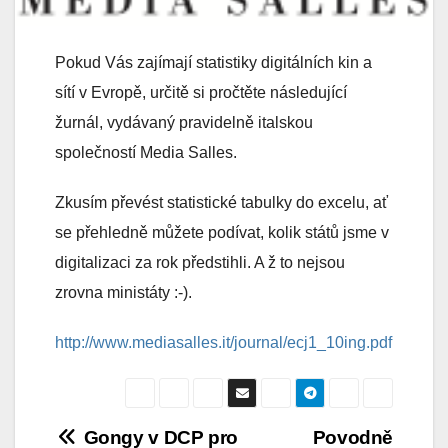
Pokud Vás zajímají statistiky digitálních kin a
sítí v Evropě, určitě si pročtěte následující
žurnál, vydávaný pravidelně italskou
společností Media Salles.
Zkusím převést statistické tabulky do excelu, ať
se přehledně můžete podívat, kolik států jsme v
digitalizaci za rok předstihli. A ž to nejsou
zrovna ministáty :-).
http://www.mediasalles.it/journal/ecj1_10ing.pdf
Navigace
Gongy v DCP pro
Povodně