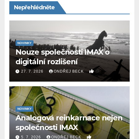
Nepřehlédněte
NOVINKY
Nouze společnosti IMAX o
digitální rozlišení
0
27. 7. 2026
ONDŘEJ BECK
NOVINKY
Analogová reinkarnace nejen
společnosti IMAX
0
5. 7. 2026
ONDŘEJ BECK