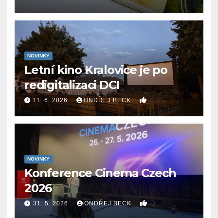
NOVINKY
Letní kino Kralovice je po
redigitalizaci DCI
0
11. 6. 2026
ONDŘEJ BECK
NOVINKY
Konference Cinema Czech
2026
0
31. 5. 2026
ONDŘEJ BECK