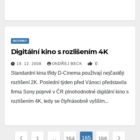
NOVINKY
Digitální kino s rozlišením 4K
0
19. 12. 2008
ONDŘEJ BECK
Standardní kina třídy D-Cinema používají nejčastěji
rozlišení 2K. Poslední týden před Vánoci představila
firma Sony poprvé v ČR plnohodnotné digitální kino s
rozlišením 4K, tedy se čtyřnásobně vyšším...
Stránkování
…
165
1
164
166