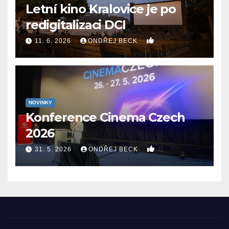
Letní kino Kralovice je po
redigitalizaci DCI
0
11. 6. 2026
ONDŘEJ BECK
NOVINKY
Konference Cinema Czech
2026
0
31. 5. 2026
ONDŘEJ BECK