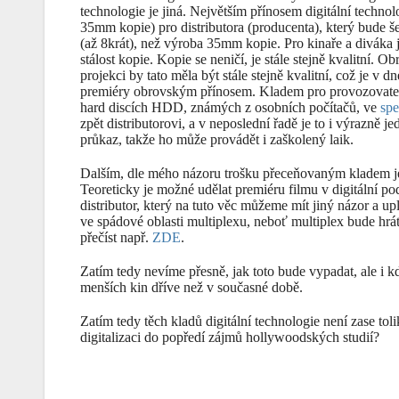
technologie je jiná. Největším přínosem digitální technolo
35mm kopie) pro distributora (producenta), který bude šet
(až 8krát), než výroba 35mm kopie. Pro kinaře a diváka j
stálost kopie. Kopie se neničí, je stále stejně kvalitní. Ob
projekci by tato měla být stále stejně kvalitní, což je v d
premiéry obrovským přínosem. Kladem pro provozovatele 
hard discích HDD, známých z osobních počítačů, ve
spe
zpět distributorovi, a v neposlední řadě je to i výrazně j
průkaz, takže ho může provádět i zaškolený laik.
Dalším, dle mého názoru trošku přeceňovaným kladem je 
Teoreticky je možné udělat premiéru filmu v digitální po
distributor, který na tuto věc můžeme mít jiný názor a up
ve spádové oblasti multiplexu, neboť multiplex bude hrá
přečíst např.
ZDE
.
Zatím tedy nevíme přesně, jak toto bude vypadat, ale i 
menších kin dříve než v současné době.
Zatím tedy těch kladů digitální technologie není zase tol
digitalizaci do popředí zájmů hollywoodských studií?