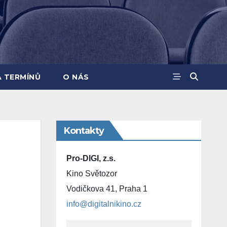
A TERMÍNŮ
O NÁS
Kontakty
Pro-DIGI, z.s.
Kino Světozor
Vodičkova 41, Praha 1
info@digitalnikino.cz