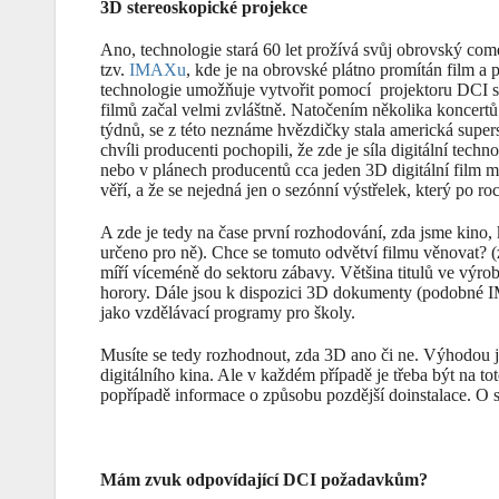
3D stereoskopické projekce
Ano, technologie stará 60 let prožívá svůj obrovský co
tzv.
IMAXu
, kde je na obrovské plátno promítán film a 
technologie umožňuje vytvořit pomocí projektoru DCI 
filmů začal velmi zvláštně. Natočením několika koncer
týdnů, se z této neznáme hvězdičky stala americká supers
chvíli producenti pochopili, že zde je síla digitální tec
nebo v plánech producentů cca jeden 3D digitální film m
věří, a že se nejedná jen o sezónní výstřelek, který po ro
A zde je tedy na čase první rozhodování, zda jsme kino
určeno pro ně). Chce se tomuto odvětví filmu věnovat? (
míří víceméně do sektoru zábavy. Většina titulů ve výr
horory. Dále jsou k dispozici 3D dokumenty (podobné 
jako vzdělávací programy pro školy.
Musíte se tedy rozhodnout, zda 3D ano či ne. Výhodou je
digitálního kina. Ale v každém případě je třeba být na t
popřípadě informace o způsobu pozdější doinstalace. O 
Mám zvuk odpovídající DCI požadavkům?