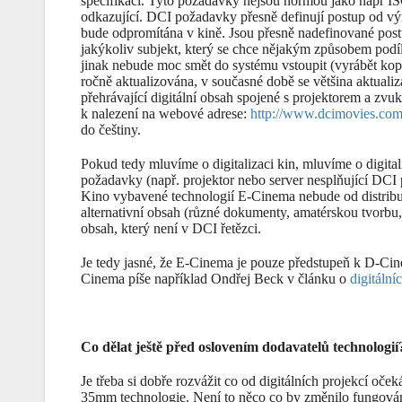
specifikaci. Tyto požadavky nejsou normou jako např IS
odkazující. DCI požadavky přesně definují postup od výro
bude odpromítána v kině. Jsou přesně nadefinované postup
jakýkoliv subjekt, který se chce nějakým způsobem podíl
jinak nebude moc smět do systému vstoupit (vyrábět kopie
ročně aktualizována, v současné době se většina aktuali
přehrávající digitální obsah spojené s projektorem a zv
k nalezení na webové adrese:
http://www.dcimovies.com
do češtiny.
Pokud tedy mluvíme o digitalizaci kin, mluvíme o digit
požadavky (např. projektor nebo server nesplňující DCI
Kino vybavené technologií E-Cinema nebude od distribut
alternativní obsah (různé dokumenty, amatérskou tvorbu,
obsah, který není v DCI řetězci.
Je tedy jasné, že E-Cinema je pouze předstupeň k D-Ci
Cinema píše například Ondřej Beck v článku o
digitálníc
Co dělat ještě před oslovením dodavatelů technologií
Je třeba si dobře rozvážit co od digitálních projekcí oč
35mm technologie. Není to něco co by změnilo fungování