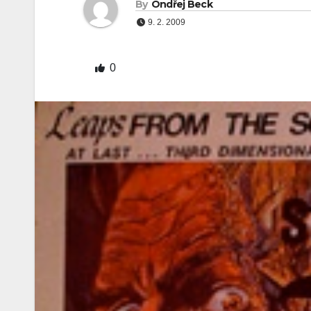
By
Ondřej Beck
9. 2. 2009
0