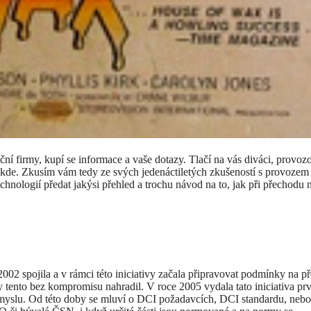
ační firmy, kupí se informace a vaše dotazy. Tlačí na vás diváci, provozo
tr nikde. Zkusím vám tedy ze svých jedenáctiletých zkušeností s provozem
technologií předat jakýsi přehled a trochu návod na to, jak při přechodu 
 2002 spojila a v rámci této iniciativy začala připravovat podmínky na p
y tento bez kompromisu nahradil. V roce 2005 vydala tato iniciativa pr
ůmyslu. Od této doby se mluví o DCI požadavcích, DCI standardu, neb