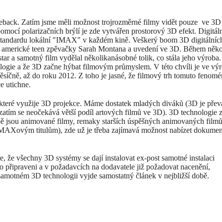
meback. Zatím jsme měli možnost trojrozměrné filmy vidět pouze ve 3D
pomocí polarizačních brýlí je zde vytvářen prostorový 3D efekt. Digitál
standardu lokální "IMAX" v každém kině. Veškerý boom 3D digitálníc
tů americké teen zpěvačky Sarah Montana a uvedení ve 3D. Během něko
tar a samotný film vydělal několikanásobné tolik, co stála jeho výroba.
hnologie a že 3D začne hýbat filmovým průmyslem. V této chvíli je ve vý
ěsíčně, až do roku 2012. Z toho je jasné, že filmový trh tomuto fenom
ce utichne.
, které využije 3D projekce. Máme dostatek mladých diváků (3D je pře
zatím se neočekává větší podíl artových filmů ve 3D). 3D technologie 
obě jsou animované filmy, remaky starších úspěšných animovaných filmů
IMAXovým titulům), zde už je třeba zajímavá možnost nabízet dokume
, že všechny 3D systémy se dají instalovat ex-post samotné instalaci
oto připraveni a v požadavcích na dodavatele již požadovat nacenění,
samotném 3D technologii vyjde samostatný článek v nejbližší době.