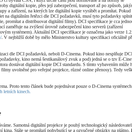
O či bývalá ČSN, i když určité části jsou normované a na normy se
by digitální kopie, přes její zabezpečení, transport až po způsob, jak
y a zařízení, na kterých lze digitální kopie vyrábět a promítat. Pokud
et na digitálním řetězci dle DCI požadavků, musí tyto požadavky splnit
, promítat a distribuovat digitální filmy). DCI specifikace je cca jedno
zací zaměřuje na zvýšení úrovně zabezpečení kino serverů (zařízení
ukovým systémem). Aktuální DCI specifikace je označena jako verze 1.2.
/
. V nejbližší době by mělo Ministerstvo kultury specifikaci oficiálně př
alizaci dle DCI požadavků, neboli D-Cinema. Pokud kino nesplňuje DC
 požadavky, kino nemá šestikanálový zvuk a pod) jedná se o tzv E-Cin
ora dostávat digitální kopie DCI standardu. S tímto vybavením může h
 filmy uvolněné pro veřejné projekce, různé online přenosy). Tedy veš
nema. Proto tento článek bude pojednávat pouze o D-Cinema systémech
h letních kinech.
?
ekáváme. Samotná digitální projekce je pouhý technologický následovatel
 kina. Stále se promítají pohybující se a ozvučené obrázky na plátno.