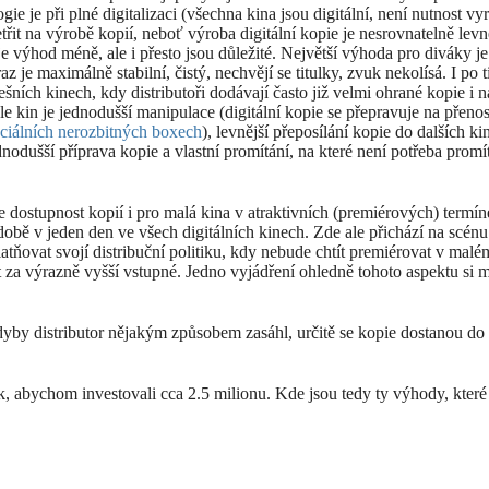
gie je při plné digitalizaci (všechna kina jsou digitální, není nutnost vy
řit na výrobě kopií, neboť výroba digitální kopie je nesrovnatelně levn
e výhod méně, ale i přesto jsou důležité. Největší výhoda pro diváky je
raz je maximálně stabilní, čistý, nechvějí se titulky, zvuk nekolísá. I po ti
nešních kinech, kdy distributoři dodávají často již velmi ohrané kopie i n
kin je jednodušší manipulace (digitální kopie se přepravuje na přeno
ciálních nerozbitných boxech
), levnější přeposílání kopie do dalších k
ednodušší příprava kopie a vlastní promítání, na které není potřeba prom
dostupnost kopií i pro malá kina v atraktivních (premiérových) termín
době v jeden den ve všech digitálních kinech. Zde ale přichází na scénu
latňovat svojí distribuční politiku, kdy nebude chtít premiérovat v malé
t za výrazně vyšší vstupné. Jedno vyjádření ohledně tohoto aspektu si 
kdyby distributor nějakým způsobem zasáhl, určitě se kopie dostanou do
ik, abychom investovali cca 2.5 milionu. Kde jsou tedy ty výhody, které 