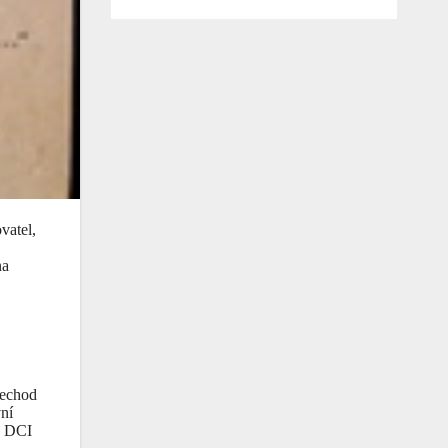
vatel,
na
řechod
vní
o DCI