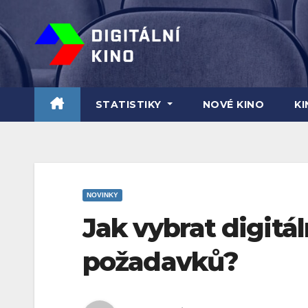
Skip
to
content
STATISTIKY
NOVÉ KINO
K
NOVINKY
Jak vybrat digitál
požadavků?