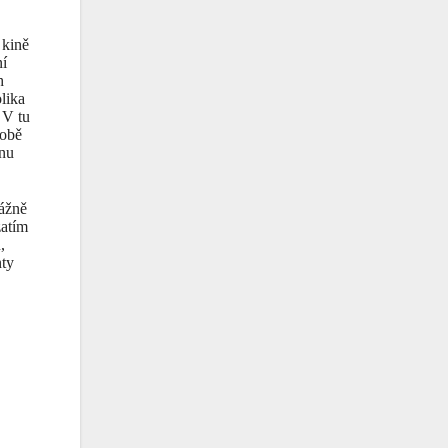
 kině
ní
h
lika
 V tu
robě
énu
vážně
zatím
,
nty