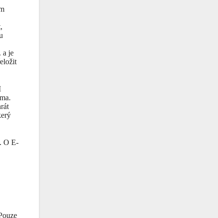
ým
,
u
 a je
eložit
I
ema.
rát
kerý
. O E-
 Pouze