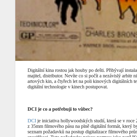
Digitální kina rostou jak houby po dešti. Přibývají instal
majitel, distributor. Nevíte co si počít a nezávislý arbi
artových kin, a čtyřech let na poli kinových digitálních 
digitální technologie v kinech postupovat.
DCI je co a potřebuji to vůbec?
DCI
je iniciativa hollywoodských studií, která se v roce
z 35mm filmového pásu na plně digitální formát, který b
seznam požadavků na postup digitalizace filmového pr