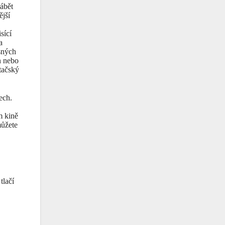
rábět
ější
sící
a
sných
in nebo
ítačský
ech.
m kině
můžete
tlačí